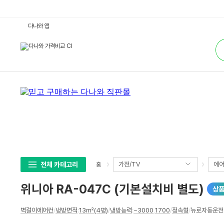
위
다나와 앱
니
아
통
R
합
A
검
-
색
0
4
7
C
(기
본
설
치
비
별
도)
:
다
나
와
전체 카테고리
가전/TV
에어
홈
가
격
비
위니아 RA-047C (기본설치비 별도)
상
교
상
벽걸이에어컨
/
냉방면적
:
13㎡(4평)
/
냉방능력
:
~3000
,
1700
/
정속형
/
뉴로자동운전 
세
스