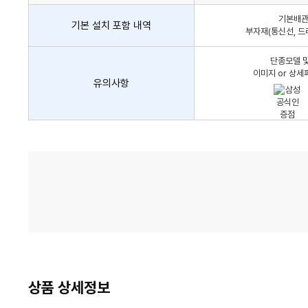
어
기본배관,
컨
기본 설치 포함 내역
부자재(통신선, 드
설
치
단종모델 및
비
이미지 or 상세
유의사항
가
격
비
교
상품 상세정보