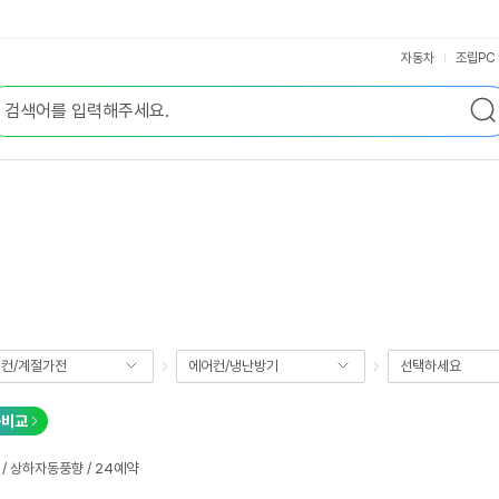
자동차
조립PC
컨/계절가전
에어컨/냉난방기
선택하세요
품비교
/ 상하자동풍향 / 24예약