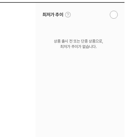
툴
최저가 추이
알
팁
림
보
받
기
기
상품 출시 전 또는 단종 상품으로,
최저가 추이가 없습니다.