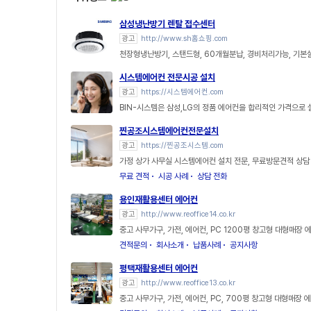
삼성냉난방기 렌탈 접수센터
광고
http://www.sh홈쇼핑.com
천장형냉난방기, 스탠드형, 60개월분납, 경비처리가능, 기
시스템에어컨 전문시공 설치
광고
https://시스템에어컨.com
BIN-시스템은 삼성,LG의 정품 에어컨을 합리적인 가격으로
찐공조시스템에어컨전문설치
광고
https://찐공조시스템.com
가정 상가 사무실 시스템에어컨 설치 전문, 무료방문견적 상담
무료 견적
시공 사례
상담 전화
용인재활용센터 에어컨
광고
http://www.reoffice14.co.kr
중고 사무가구, 가전, 에어컨, PC 1200평 창고형 대형매장 
견적문의
회사소개
납품사례
공지사항
평택재활용센터 에어컨
광고
http://www.reoffice13.co.kr
중고 사무가구, 가전, 에어컨, PC, 700평 창고형 대형매장 