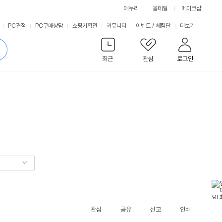
에누리
몰테일
메이크샵
서
PC견적
PC구매상담
쇼핑기획전
커뮤니티
이벤트
/
체험단
더보기
비
검
색
최근
관심
로그인
스
관심
공유
신고
인쇄