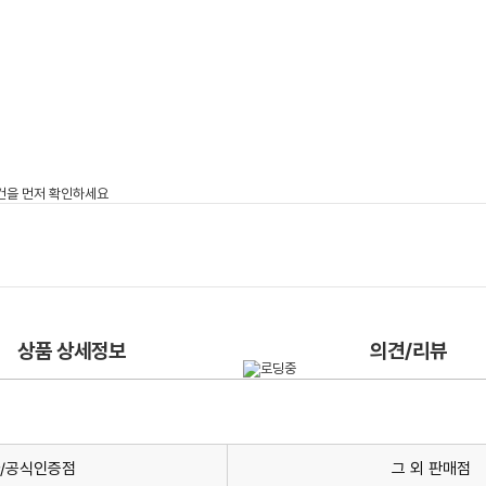
상품 상세정보
의견/리뷰
/공식인증점
그 외 판매점