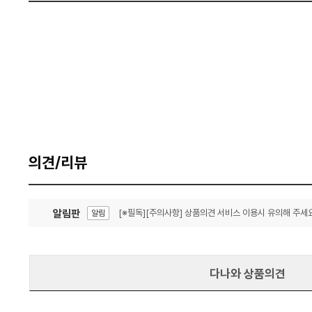
의견/리뷰
알림판
[※필독][주의사항] 상품의견 서비스 이용시 유의해 주세요
알림
잦은 오류, PC속도 잡자! PC안정화 위해 이건 꼭!
알림
다나와 상품의견