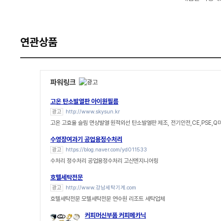
연관상품
파워링크
고온 탄소발열판 아이원필름
광고
http://www.skysun.kr
고온 고효율 슬림 면상발열 원적외선 탄소발열판 제조, 전기안전,CE,PSE,Q
수영장여과기 공업용정수처리
광고
https://blog.naver.com/yd011533
수처리 정수처리 공업용정수처리 고산엔지니어링
호텔세탁전문
광고
http://www.강남세탁기계.com
호텔세탁전문 모텔세탁전문 연수원 리조트 세탁업체
커피머신부품 커피메카닉