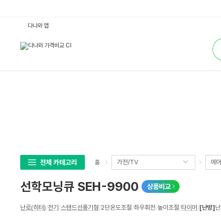
선
다나와 앱
학
모
통
닝
합
큐
검
S
색
E
H
-
9
9
0
0
:
다
나
와
가
격
비
교
전체 카테고리
가전/TV
에어
홈
선학모닝큐 SEH-9900
상품비교
상
난로(히터)
/
전기
/
스탠드선풍기형
/
2단온도조절
/
좌우회전
/
높이조절
/
타이머
/
[난방]
난
세
스