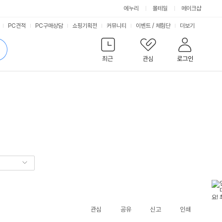
에누리
몰테일
메이크샵
서
PC견적
PC구매상담
쇼핑기획전
커뮤니티
이벤트
/
체험단
더보기
비
검
색
최근
관심
로그인
스
관심
공유
신고
인쇄