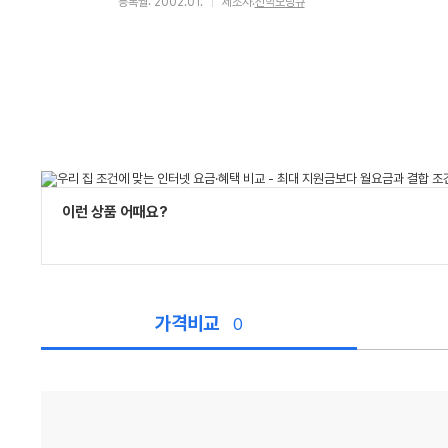
등록월: 2002.01.
제조사:
선학모닝큐
이런 상품 어때요?
가격비교
0
가
격
비
교