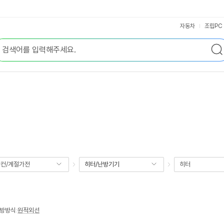
자동차
조립PC
컨/계절가전
히터/난방기기
히터
방방식
:
원적외선