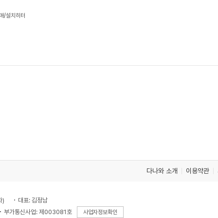
판매/설치히터
다나와 소개
이용약관
차)
대표: 김정남
부가통신사업: 제003081호
사업자정보확인