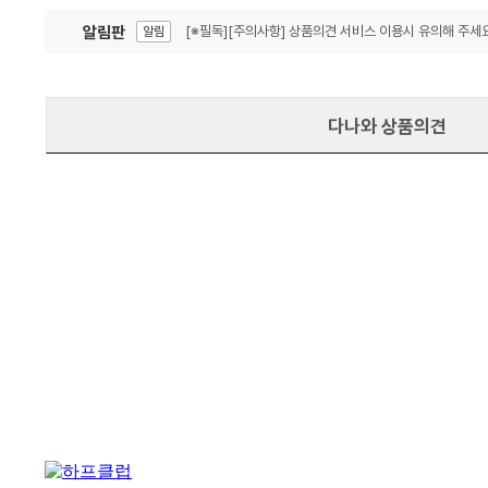
알림판
[※필독][주의사항] 상품의견 서비스 이용시 유의해 주세요
알림
잦은 오류, PC속도 잡자! PC안정화 위해 이건 꼭!
알림
다나와 상품의견