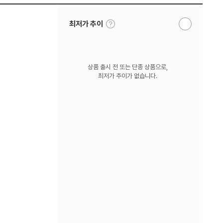
툴
최저가 추이
알
팁
림
보
받
기
기
상품 출시 전 또는 단종 상품으로,
최저가 추이가 없습니다.