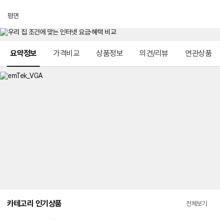
평면
메뉴 네비게이션
요약정보
가격비교
상품정보
의견/리뷰
연관상품
카테고리 인기상품
전체보기