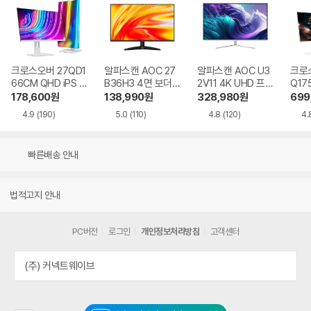
크로스오버 27QD1
알파스캔 AOC 27
알파스캔 AOC U3
크로스
66CM QHD iPS U
B36H3 4면 보더리
2V11 4K UHD 프리
Q17
SB-C 화이트 Ai 멀
스 IPS 120 시력보
싱크 HDR 시력보호
QHD
178,600
원
138,990
원
328,980
원
699
티스탠드
호 무결점
무결점
Ai 
4.9
(190)
5.0
(110)
4.8
(120)
4.
드
빠른배송 안내
법적고지 안내
PC버전
로그인
개인정보처리방침
고객센터
(주) 커넥트웨이브