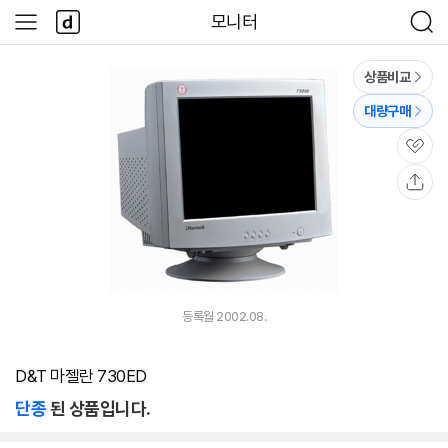
본문 바로가기
다
모니터
사
검
나
이
색
와
드
메
메
상품비교
인
뉴
대량구매
관
심
공
유
등록월 2002.08.
D&T 마젤란 730ED
단종
된 상품입니다.