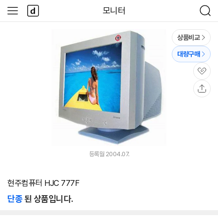
본문 바로가기
다
모니터
사
검
나
이
색
와
드
메
메
상품비교
인
뉴
대량구매
관
심
공
유
등록월 2004.07.
현주컴퓨터 HJC 777F
단종
된 상품입니다.