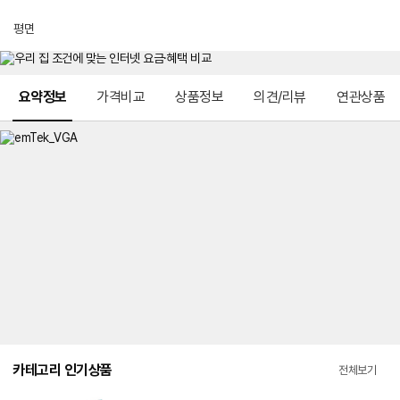
평면
메뉴 네비게이션
요약정보
가격비교
상품정보
의견/리뷰
연관상품
카테고리 인기상품
전체보기