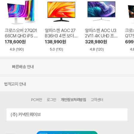
크로스오버 27QD1
알파스캔 AOC 27
알파스캔 AOC U3
크로스
66CM QHD iPS U
B36H3 4면 보더리
2V11 4K UHD 프리
Q17
SB-C 화이트 Ai 멀
스 IPS 120 시력보
싱크 HDR 시력보호
QHD
178,600
원
138,990
원
328,980
원
699
티스탠드
호 무결점
무결점
Ai 
4.9
(190)
5.0
(110)
4.8
(120)
4.
드
빠른배송 안내
법적고지 안내
PC버전
로그인
개인정보처리방침
고객센터
(주) 커넥트웨이브