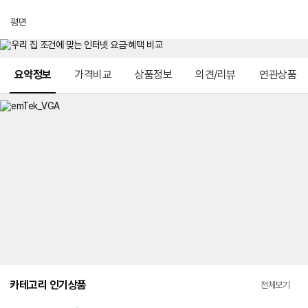
평면
메뉴 네비게이션
요약정보
가격비교
상품정보
의견/리뷰
연관상품
카테고리 인기상품
전체보기