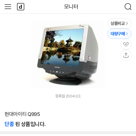
본문 바로가기
다
모니터
사
검
나
이
색
와
드
메
메
상품비교
인
뉴
대량구매
관
심
공
유
등록월 2004.02.
현대아이티 Q995
단종
된 상품입니다.