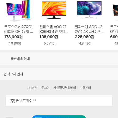
크로스오버 27QD1
알파스캔 AOC 27
알파스캔 AOC U3
크로스
66CM QHD iPS U
B36H3 4면 보더리
2V11 4K UHD 프리
Q17
SB-C 화이트 Ai 멀
스 IPS 120 시력보
싱크 HDR 시력보호
QHD
178,600
원
138,990
원
328,980
원
699
티스탠드
호 무결점
무결점
Ai 
4.9
(190)
5.0
(110)
4.8
(120)
4.
드
빠른배송 안내
법적고지 안내
PC버전
로그인
개인정보처리방침
고객센터
(주) 커넥트웨이브