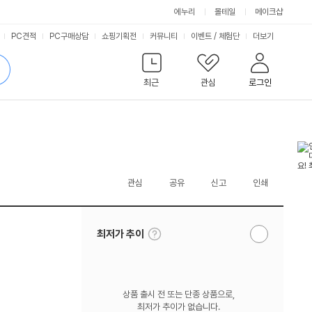
에누리
몰테일
메이크샵
서
PC견적
PC구매상담
쇼핑기획전
커뮤니티
이벤트
/
체험단
더보기
비
검
색
최근
관심
로그인
스
관심
공유
신고
인쇄
툴
최저가 추이
알
팁
림
보
받
기
기
상품 출시 전 또는 단종 상품으로,
최저가 추이가 없습니다.