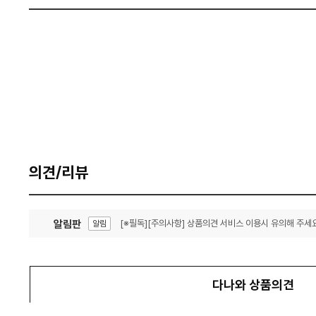
의견/리뷰
알림판
[※필독][주의사항] 상품의견 서비스 이용시 유의해 주세요
알림
잦은 오류, PC속도 잡자! PC안정화 위해 이건 꼭!
알림
다나와 상품의견