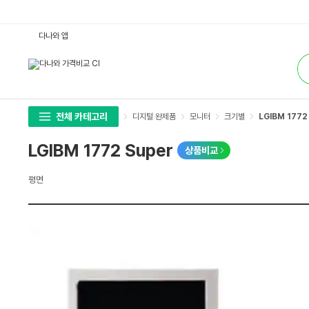
L
다나와 앱
G
I
통
B
합
M
검
1
색
7
7
2
S
전체 카테고리
디지털 완제품
모니터
크기별
LGIBM 1772
u
p
e
LGIBM 1772 Super
상품비교
r
:
다
상
평면
나
세
와
스
가
펙
격
비
교