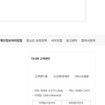
개인정보처리방침
청소년 보호정책
사이트맵
광고센터
협력사문의
다나와 고객센터
고객센터 홈
신고/문의/제안
서비스도움말
전화: 1688-2470 (유료)
팩스: 1688-2451
이메일: cs@cowave.kr
이메일수집거부
ARS문의안내