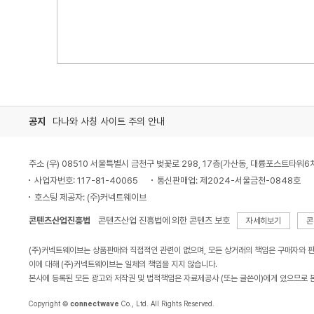
공지
다나와 사칭 사이트 주의 안내
주소 (우) 08510 서울특별시 금천구 벚꽃로 298, 17층(가산동, 대륭포스트타워6
사업자번호: 117-81-40065
통신판매업: 제2024-서울금천-0848호
호스팅 제공자: (주)커넥트웨이브
콘텐츠산업진흥법
콘텐츠산업 진흥법에 의한 콘텐츠 보호
자세히보기
콘
(주)커넥트웨이브는 상품판매와 직접적인 관련이 없으며, 모든 상거래의 책임은 구매자와 
이에 대해 (주)커넥트웨이브는 일체의 책임을 지지 않습니다.
본사에 등록된 모든 광고와 저작권 및 법적책임은 자료제공사 (또는 글쓴이)에게 있으므로 
Copyright ©
connectwave
Co., Ltd. All Rights Reserved.