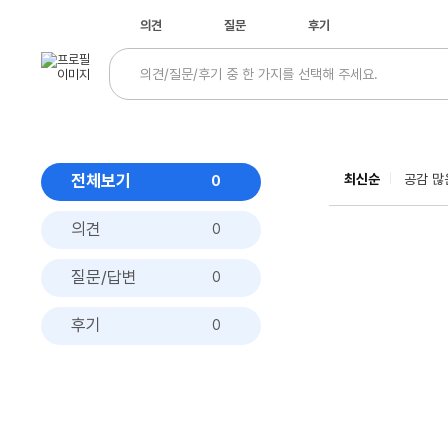
의견
질문
후기
전체보기
최신순
공감 많
0
의견
0
질문/답변
0
후기
0