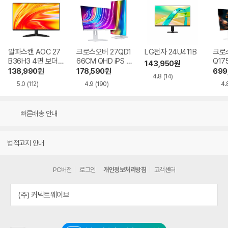
알파스캔 AOC 27
크로스오버 27QD1
LG전자 24U411B
크로스
B36H3 4면 보더리
66CM QHD iPS U
Q17
143,950
원
스 IPS 120 시력보
SB-C 화이트 Ai 멀
QHD
138,990
원
178,590
원
699
4.8
(14)
호 무결점
티스탠드
Ai 
5.0
(112)
4.9
(190)
4.
드
빠른배송 안내
법적고지 안내
PC버전
로그인
개인정보처리방침
고객센터
(주) 커넥트웨이브