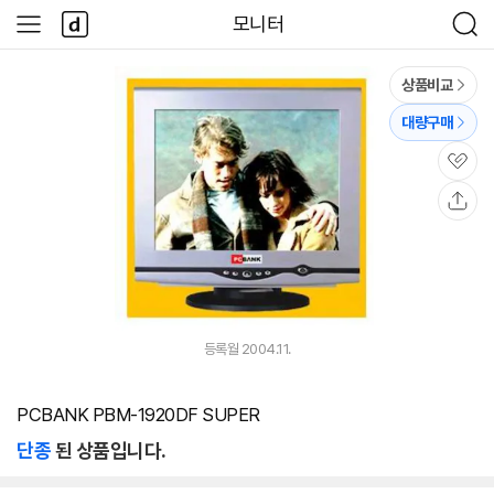
본문 바로가기
다
모니터
사
검
나
이
색
와
드
메
메
상품비교
인
뉴
대량구매
관
심
공
유
등록월 2004.11.
PCBANK PBM-1920DF SUPER
단종
된 상품입니다.