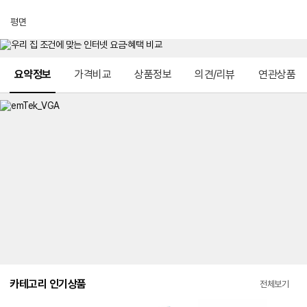
평면
메뉴 네비게이션
요약정보
가격비교
상품정보
의견/리뷰
연관상품
카테고리 인기상품
전체보기