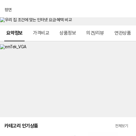
평면
메뉴 네비게이션
요약정보
가격비교
상품정보
의견/리뷰
연관상품
카테고리 인기상품
전체보기