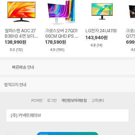
알파스캔 AOC 27
크로스오버 27QD1
LG전자 24U411B
크로스
B36H3 4면 보더리
66CM QHD iPS U
Q17
143,940
원
스 IPS 120 시력보
SB-C 화이트 Ai 멀
QHD
138,990
원
178,590
원
699
4.8
(14)
호 무결점
티스탠드
Ai 
5.0
(112)
4.9
(190)
4.
드
빠른배송 안내
법적고지 안내
PC버전
로그인
개인정보처리방침
고객센터
(주) 커넥트웨이브