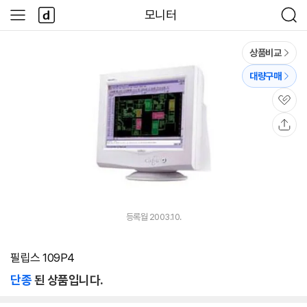
본문 바로가기
다
모니터
사
검
나
이
색
와
드
메
메
상품비교
인
뉴
대량구매
관
심
공
유
등록월 2003.10.
필립스 109P4
단종
된 상품입니다.