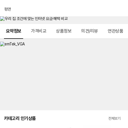
평면
메뉴 네비게이션
요약정보
가격비교
상품정보
의견/리뷰
연관상품
카테고리 인기상품
전체보기