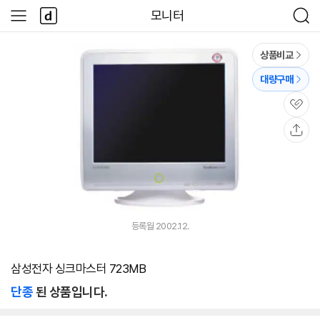
본문 바로가기
다
모니터
사
검
나
이
색
와
드
메
메
상품비교
인
뉴
대량구매
관
심
공
유
등록월 2002.12.
삼성전자 싱크마스터 723MB
단종
된 상품입니다.