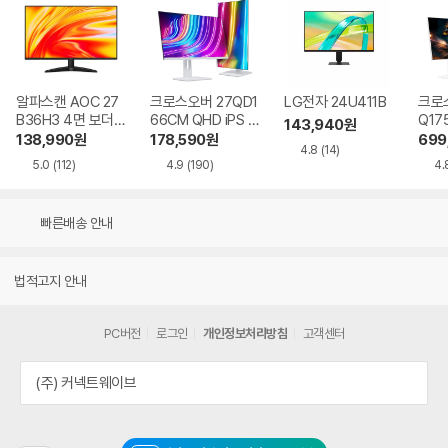
알파스캔 AOC 27
크로스오버 27QD1
LG전자 24U411B
크로스
B36H3 4면 보더리
66CM QHD iPS U
Q17
143,940
원
스 IPS 120 시력보
SB-C 화이트 Ai 멀
QHD
138,990
원
178,590
원
699
4.8
(14)
호 무결점
티스탠드
Ai 
5.0
(112)
4.9
(190)
4.
드
빠른배송 안내
법적고지 안내
PC버전
로그인
개인정보처리방침
고객센터
(주) 커넥트웨이브