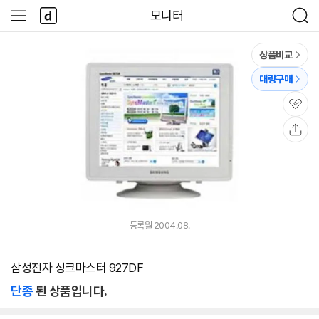
본문 바로가기
다
모니터
사
검
나
이
색
와
드
메
메
상품비교
인
뉴
대량구매
관
심
공
유
등록월 2004.08.
삼성전자 싱크마스터 927DF
단종
된 상품입니다.