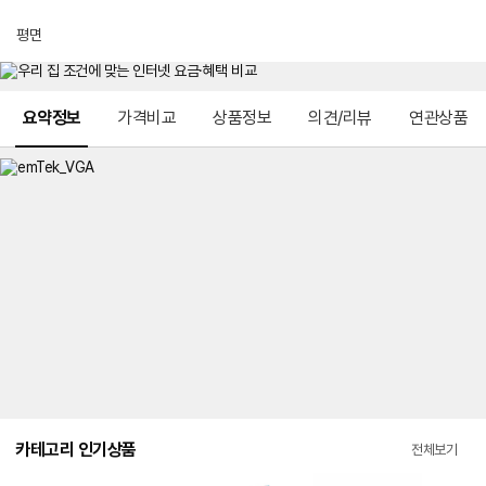
평면
메뉴 네비게이션
요약정보
가격비교
상품정보
의견/리뷰
연관상품
카테고리 인기상품
전체보기