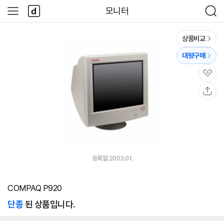
본문 바로가기
다
모니터
사
검
나
이
색
와
드
메
메
상품비교
인
뉴
대량구매
관
심
공
유
등록월 2003.01.
COMPAQ P920
단종
된 상품입니다.