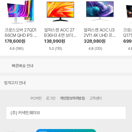
크로스오버 27QD1
알파스캔 AOC 27
알파스캔 AOC U3
크로스
66CM QHD iPS U
B36H3 4면 보더리
2V11 4K UHD 프리
Q17
SB-C 화이트 Ai 멀
스 IPS 120 시력보
싱크 HDR 시력보호
QHD
178,600
원
138,990
원
328,980
원
699
티스탠드
호 무결점
무결점
Ai 
4.9
(190)
5.0
(110)
4.8
(120)
4.
드
빠른배송 안내
법적고지 안내
PC버전
로그인
개인정보처리방침
고객센터
(주) 커넥트웨이브