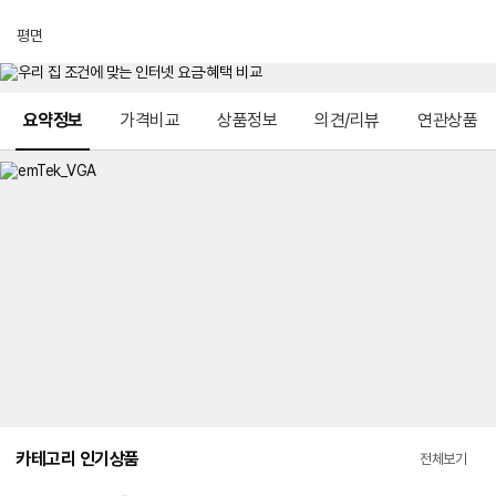
평면
메뉴 네비게이션
요약정보
가격비교
상품정보
의견/리뷰
연관상품
카테고리 인기상품
전체보기