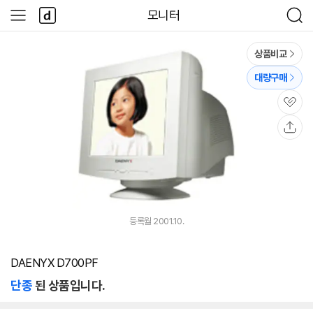
본문 바로가기
다
모니터
사
검
나
이
색
와
드
메
메
상품비교
인
뉴
대량구매
관
심
공
유
등록월 2001.10.
DAENYX D700PF
단종
된 상품입니다.