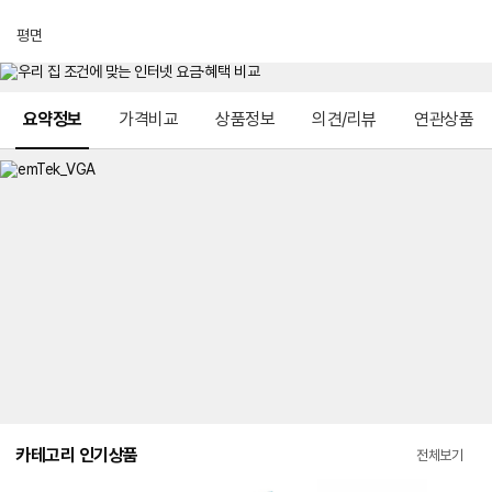
평면
메뉴 네비게이션
요약정보
가격비교
상품정보
의견/리뷰
연관상품
카테고리 인기상품
전체보기