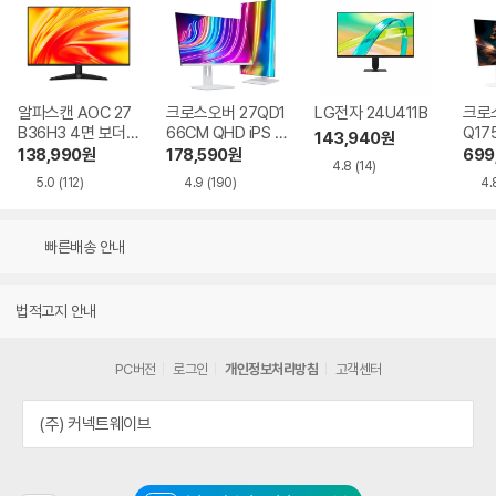
알파스캔 AOC 27
크로스오버 27QD1
LG전자 24U411B
크로스
B36H3 4면 보더리
66CM QHD iPS U
Q17
143,940
원
스 IPS 120 시력보
SB-C 화이트 Ai 멀
QHD
138,990
원
178,590
원
699
4.8
(14)
호 무결점
티스탠드
Ai 
5.0
(112)
4.9
(190)
4.
드
빠른배송 안내
법적고지 안내
PC버전
로그인
개인정보처리방침
고객센터
(주) 커넥트웨이브