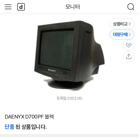
본문 바로가기
다
모니터
사
검
나
이
색
와
드
메
메
상품비교
인
뉴
대량구매
관
심
공
유
등록월 2002.06.
DAENYX D700PF 블랙
단종
된 상품입니다.