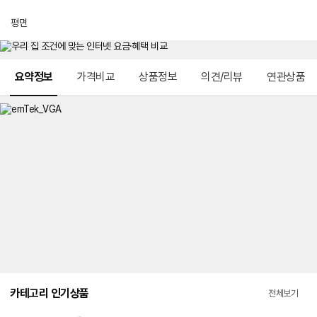
평면
메뉴 네비게이션
요약정보
가격비교
상품정보
의견/리뷰
연관상품
카테고리 인기상품
전체보기