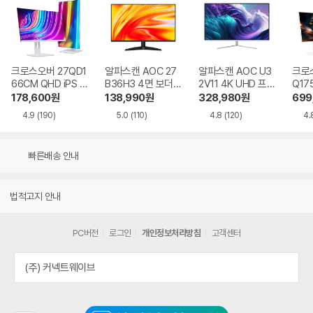
크로스오버 27QD1
알파스캔 AOC 27
알파스캔 AOC U3
크로스
66CM QHD iPS U
B36H3 4면 보더리
2V11 4K UHD 프리
Q17
SB-C 화이트 Ai 멀
스 IPS 120 시력보
싱크 HDR 시력보호
QHD
178,600
원
138,990
원
328,980
원
699
티스탠드
호 무결점
무결점
Ai 
4.9
(190)
5.0
(110)
4.8
(120)
4.
드
빠른배송 안내
법적고지 안내
PC버전
로그인
개인정보처리방침
고객센터
(주) 커넥트웨이브