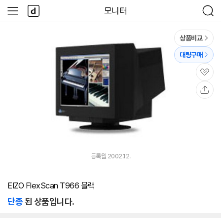
본문 바로가기
다
모니터
사
검
나
이
색
와
드
메
메
상품비교
인
뉴
대량구매
관
심
공
유
등록월 2002.12.
EIZO FlexScan T966 블랙
단종
된 상품입니다.