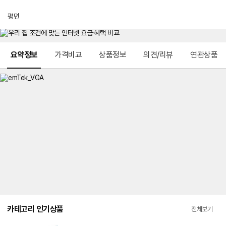
평면
메뉴 네비게이션
요약정보
가격비교
상품정보
의견/리뷰
연관상품
카테고리 인기상품
전체보기