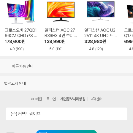
크로스오버 27QD1
알파스캔 AOC 27
알파스캔 AOC U3
크로스
66CM QHD iPS U
B36H3 4면 보더리
2V11 4K UHD 프리
Q17
SB-C 화이트 Ai 멀
스 IPS 120 시력보
싱크 HDR 시력보호
QHD
178,600
원
138,990
원
328,980
원
699
티스탠드
호 무결점
무결점
Ai 
4.9
(190)
5.0
(110)
4.8
(120)
4.
드
빠른배송 안내
법적고지 안내
PC버전
로그인
개인정보처리방침
고객센터
(주) 커넥트웨이브