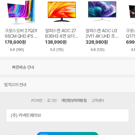
크로스오버 27QD1
알파스캔 AOC 27
알파스캔 AOC U3
크로스
66CM QHD iPS U
B36H3 4면 보더리
2V11 4K UHD 프리
Q17
SB-C 화이트 Ai 멀
스 IPS 120 시력보
싱크 HDR 시력보호
QHD
178,600
원
138,990
원
328,980
원
699
티스탠드
호 무결점
무결점
Ai 
4.9
(190)
5.0
(110)
4.8
(120)
4.
드
빠른배송 안내
법적고지 안내
PC버전
로그인
개인정보처리방침
고객센터
(주) 커넥트웨이브