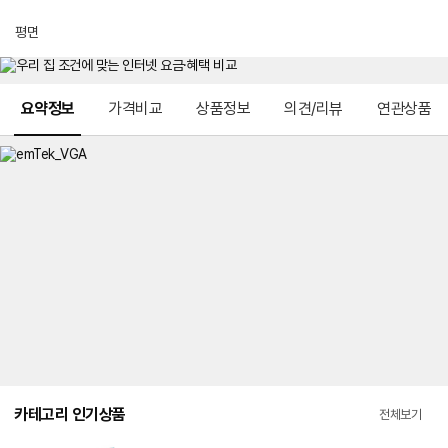
평면
메뉴 네비게이션
요약정보
가격비교
상품정보
의견/리뷰
연관상품
카테고리 인기상품
전체보기