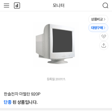
본문 바로가기
다
모니터
사
검
나
이
색
와
드
메
메
상품비교
인
뉴
대량구매
관
심
공
유
등록월 2001.11.
한솔전자 마젤란 920P
단종
된 상품입니다.