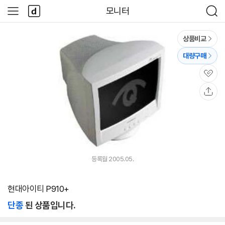
본문 바로가기
다
모니터
사
검
나
이
색
와
드
메
메
상품비교
인
뉴
대량구매
관
심
공
유
등록월 2005.05.
현대아이티 P910+
단종
된 상품입니다.