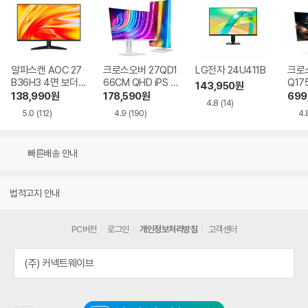
알파스캔 AOC 27
크로스오버 27QD1
LG전자 24U411B
크로스
B36H3 4면 보더리
66CM QHD iPS U
Q17
143,950
원
스 IPS 120 시력보
SB-C 화이트 Ai 멀
QHD
138,990
원
178,590
원
699
4.8
(14)
호 무결점
티스탠드
Ai 
5.0
(112)
4.9
(190)
4.
드
빠른배송 안내
법적고지 안내
PC버전
로그인
개인정보처리방침
고객센터
(주) 커넥트웨이브