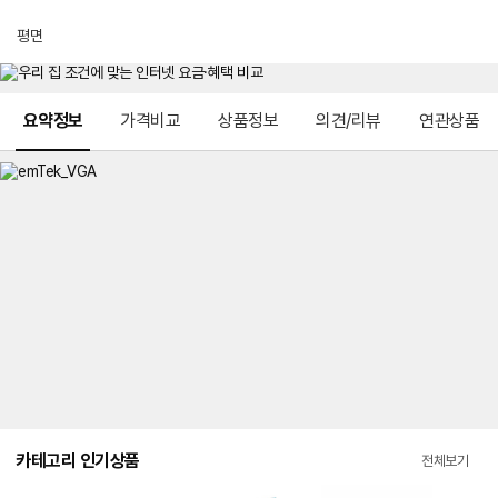
평면
메뉴 네비게이션
요약정보
가격비교
상품정보
의견/리뷰
연관상품
카테고리 인기상품
전체보기