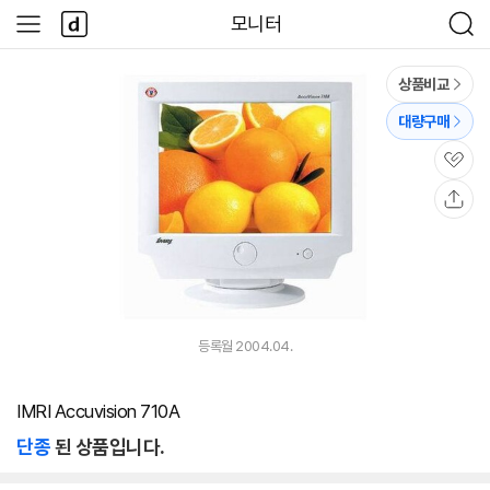
본문 바로가기
다
모니터
사
검
나
이
색
와
드
메
메
상품비교
인
뉴
대량구매
관
심
공
유
등록월 2004.04.
IMRI Accuvision 710A
단종
된 상품입니다.