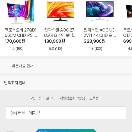
크로스오버 27QD1
알파스캔 AOC 27
알파스캔 AOC U3
크로스
66CM QHD iPS U
B36H3 4면 보더리
2V11 4K UHD 프리
Q17
SB-C 화이트 Ai 멀
스 IPS 120 시력보
싱크 HDR 시력보호
QHD
178,600
원
138,990
원
328,980
원
699
티스탠드
호 무결점
무결점
Ai 
4.9
(190)
5.0
(110)
4.8
(120)
4.
드
빠른배송 안내
법적고지 안내
PC버전
로그인
개인정보처리방침
고객센터
(주) 커넥트웨이브