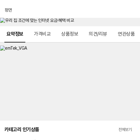
평면
메뉴 네비게이션
요약정보
가격비교
상품정보
의견/리뷰
연관상품
카테고리 인기상품
전체보기