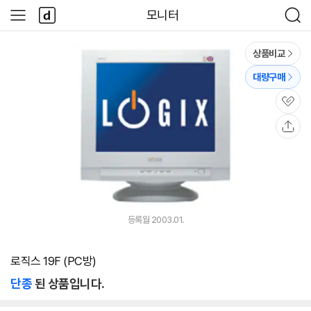
본문 바로가기
다
모니터
사
검
나
이
색
와
드
메
메
상품비교
인
뉴
대량구매
관
심
공
유
등록월 2003.01.
로직스 19F (PC방)
단종
된 상품입니다.