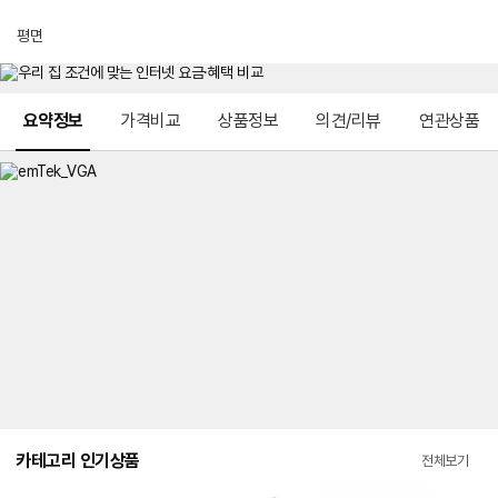
평면
메뉴 네비게이션
요약정보
가격비교
상품정보
의견/리뷰
연관상품
카테고리 인기상품
전체보기