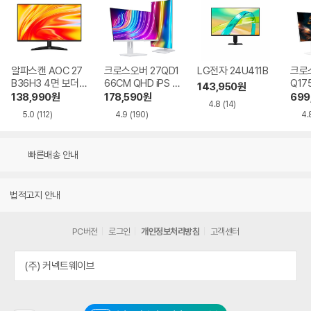
알파스캔 AOC 27
크로스오버 27QD1
LG전자 24U411B
크로스
B36H3 4면 보더리
66CM QHD iPS U
Q17
143,950
원
스 IPS 120 시력보
SB-C 화이트 Ai 멀
QHD
138,990
원
178,590
원
699
4.8
(14)
호 무결점
티스탠드
Ai 
5.0
(112)
4.9
(190)
4.
드
빠른배송 안내
법적고지 안내
PC버전
로그인
개인정보처리방침
고객센터
(주) 커넥트웨이브