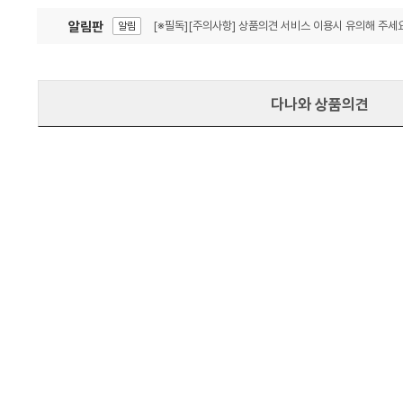
알림판
[※필독][주의사항] 상품의견 서비스 이용시 유의해 주세요
알림
잦은 오류, PC속도 잡자! PC안정화 위해 이건 꼭!
알림
다나와 상품의견