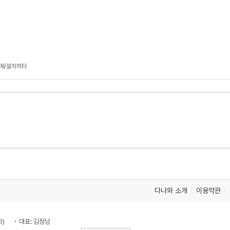
판매/설치히터
다나와 소개
이용약관
차)
대표: 김정남