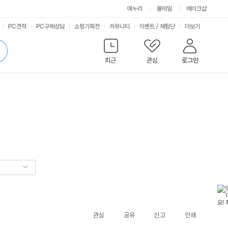
에누리
몰테일
메이크샵
서
PC견적
PC구매상담
쇼핑기획전
커뮤니티
이벤트
/
체험단
더보기
비
검
색
최근
관심
로그인
스
관심
공유
신고
인쇄