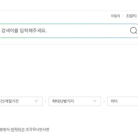
자동차
조립PC
컨/계절가전
히터/난방기기
히터
방방식
:
원적외선
/
조각무늬반사판