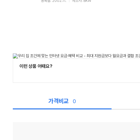
등록월: 2002.11.
제조사: BKW
이런 상품 어때요?
가격비교
0
가
격
비
교