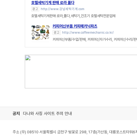
호텔세탁기계 판매 로라 폴다
광고
http://www.강남세탁기계.com
호텔세탁기계판매 로라,폴다,세탁기,건조기 호텔세탁전문업체
커피머신부품 커피메카닉파츠
광고
http://www.coffeemechanic.co.kr/
커피머신부품/수입/판매, 커피머신자가수리, 커피머신수리/
공지
다나와 사칭 사이트 주의 안내
주소 (우) 08510 서울특별시 금천구 벚꽃로 298, 17층(가산동, 대륭포스트타워6