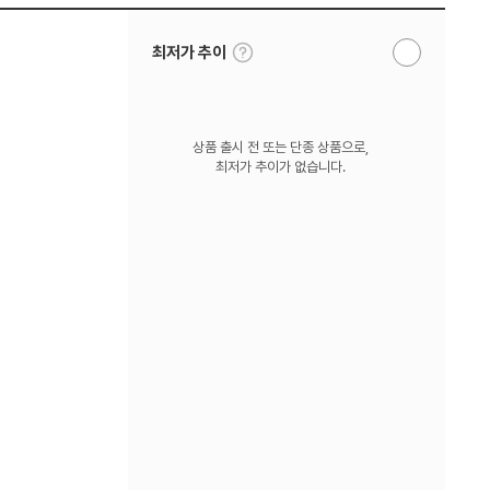
툴
최저가 추이
알
팁
림
보
받
기
기
상품 출시 전 또는 단종 상품으로,
최저가 추이가 없습니다.