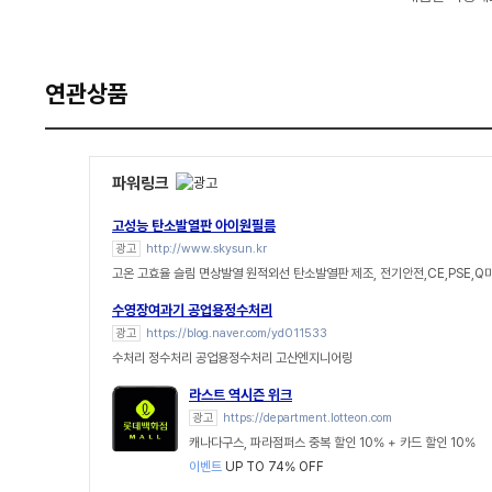
연관상품
파워링크
고성능 탄소발열판 아이원필름
광고
http://www.skysun.kr
고온 고효율 슬림 면상발열 원적외선 탄소발열판 제조, 전기안전,CE,PSE,Q
수영장여과기 공업용정수처리
광고
https://blog.naver.com/yd011533
수처리 정수처리 공업용정수처리 고산엔지니어링
라스트 역시즌 위크
광고
https://department.lotteon.com
캐나다구스, 파라점퍼스 중복 할인 10% + 카드 할인 10%
이벤트
UP TO 74% OFF