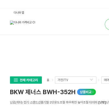
B
다나와 앱
K
W
통
제
합
너
검
스
색
B
W
H
-
3
5
2
H
:
다
나
와
가
격
비
전체 카테고리
가전/TV
에어
홈
교
BKW 제너스 BWH-352H
상품비교
상
난로(히터)
/
전기
/
스탠드선풍기형
/
2단온도조절
/
좌우회전
/
높이조절
/
타이머
/
[난방]
난
세
스