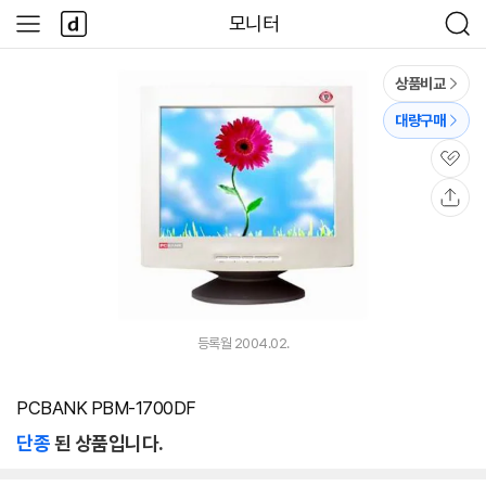
본문 바로가기
다
모니터
사
검
나
이
색
와
드
메
메
상품비교
인
뉴
대량구매
관
심
공
유
등록월 2004.02.
PCBANK PBM-1700DF
단종
된 상품입니다.