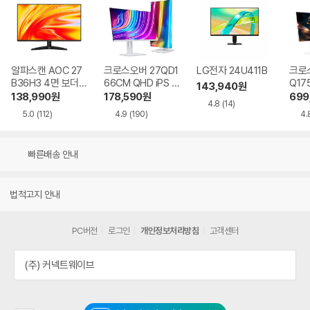
알파스캔 AOC 27
크로스오버 27QD1
LG전자 24U411B
크로스
B36H3 4면 보더리
66CM QHD iPS U
Q17
143,940
원
스 IPS 120 시력보
SB-C 화이트 Ai 멀
QHD
138,990
원
178,590
원
699
4.8
(14)
호 무결점
티스탠드
Ai 
5.0
(112)
4.9
(190)
4.
드
빠른배송 안내
법적고지 안내
PC버전
로그인
개인정보처리방침
고객센터
(주) 커넥트웨이브