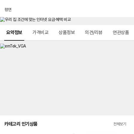
평면
메뉴 네비게이션
요약정보
가격비교
상품정보
의견/리뷰
연관상품
카테고리 인기상품
전체보기