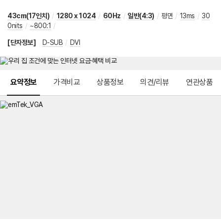
43cm(17인치)
/
1280 x 1024
/
60Hz
/
일반(4:3)
/
평면
/
13ms
/
30
0nits
/
~800:1
/
[단자정보]
D-SUB
/
DVI
메뉴 네비게이션
요약정보
가격비교
상품정보
의견/리뷰
연관상품