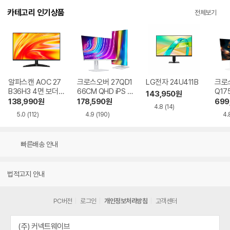
카테고리 인기상품
전체보기
알파스캔 AOC 27
크로스오버 27QD1
LG전자 24U411B
크로스
B36H3 4면 보더리
66CM QHD iPS U
Q17
143,950
원
스 IPS 120 시력보
SB-C 화이트 Ai 멀
QHD
138,990
원
178,590
원
699
4.8
(14)
호 무결점
티스탠드
Ai 
5.0
(112)
4.9
(190)
4.
드
빠른배송 안내
법적고지 안내
PC버전
로그인
개인정보처리방침
고객센터
(주) 커넥트웨이브