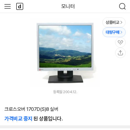
본문 바로가기
다
모니터
사
검
나
이
색
와
드
메
메
상품비교
인
뉴
대량구매
관
심
공
유
등록월 2004.12.
크로스오버 1707D(S)8 실버
가격비교 중지
된 상품입니다.