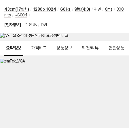
43cm(17인치)
/
1280 x 1024
/
60Hz
/
일반(4:3)
/
평면
/
8ms
/
300
nits
/
~800:1
/
[단자정보]
D-SUB
/
DVI
메뉴 네비게이션
요약정보
가격비교
상품정보
의견/리뷰
연관상품