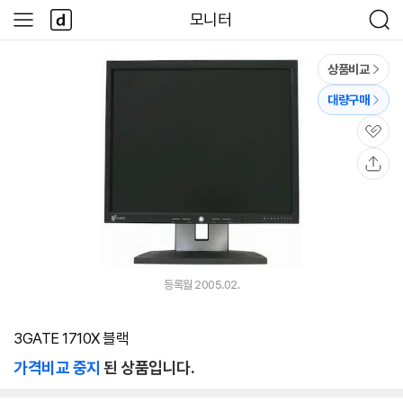
본문 바로가기
다
모니터
사
검
나
이
색
와
드
메
메
상품비교
인
뉴
대량구매
관
심
공
유
등록월 2005.02.
3GATE 1710X 블랙
가격비교 중지
된 상품입니다.