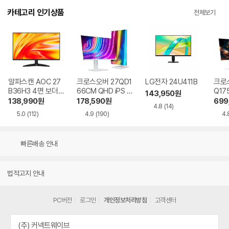
카테고리 인기상품
전체보기
알파스캔 AOC 27
크로스오버 27QD1
LG전자 24U411B
크로스
B36H3 4면 보더리
66CM QHD iPS U
Q17
143,950
원
스 IPS 120 시력보
SB-C 화이트 Ai 멀
QHD
138,990
원
178,590
원
699
4.8
(14)
호 무결점
티스탠드
Ai 
5.0
(112)
4.9
(190)
4.
드
빠른배송 안내
법적고지 안내
PC버전
로그인
개인정보처리방침
고객센터
(주) 커넥트웨이브