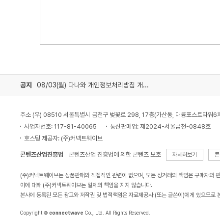
공지
08/03(월) 다나와 개인정보처리방침 개정 안내
주소 (우) 08510 서울특별시 금천구 벚꽃로 298, 17층(가산동, 대륭포스트타워6
사업자번호: 117-81-40065
통신판매업: 제2024-서울금천-0848호
호스팅 제공자: (주)커넥트웨이브
콘텐츠산업진흥법
콘텐츠산업 진흥법에 의한 콘텐츠 보호
자세히보기
콘
(주)커넥트웨이브는 상품판매와 직접적인 관련이 없으며, 모든 상거래의 책임은 구매자와 
이에 대해 (주)커넥트웨이브는 일체의 책임을 지지 않습니다.
본사에 등록된 모든 광고와 저작권 및 법적책임은 자료제공사 (또는 글쓴이)에게 있으므로 
Copyright ©
connectwave
Co., Ltd. All Rights Reserved.