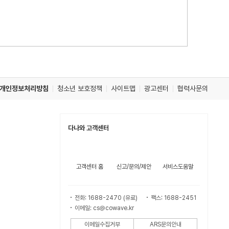
개인정보처리방침
청소년 보호정책
사이트맵
광고센터
협력사문의
다나와 고객센터
고객센터 홈
신고/문의/제안
서비스도움말
전화: 1688-2470 (유료)
팩스: 1688-2451
이메일: cs@cowave.kr
이메일수집거부
ARS문의안내