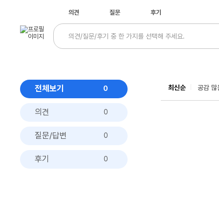
의견
질문
후기
전체보기
최신순
공감 많
0
의견
0
질문/답변
0
후기
0