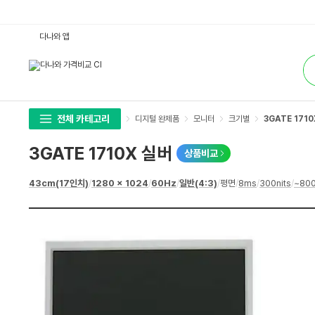
3
다나와 앱
G
A
통
T
합
E
검
1
색
7
1
0
X
전체 카테고리
디지털 완제품
모니터
크기별
3GATE 1710
실
버
:
3GATE 1710X 실버
상품비교
다
나
와
상
43cm(17인치)
/
1280 x 1024
/
60Hz
/
일반(4:3)
/
평면
/
8ms
/
300nits
/
~800
가
세
격
스
비
펙
교