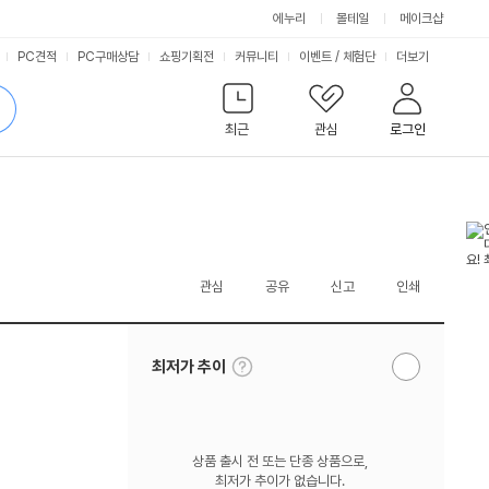
에누리
몰테일
메이크샵
서
PC견적
PC구매상담
쇼핑기획전
커뮤니티
이벤트
/
체험단
더보기
비
검
색
최근
관심
로그인
스
관심
공유
신고
인쇄
툴
최저가 추이
알
팁
림
보
받
기
기
상품 출시 전 또는 단종 상품으로,
최저가 추이가 없습니다.