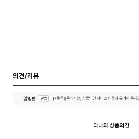
의견/리뷰
알림판
[※필독][주의사항] 상품의견 서비스 이용시 유의해 주세요
알림
잦은 오류, PC속도 잡자! PC안정화 위해 이건 꼭!
알림
다나와 상품의견