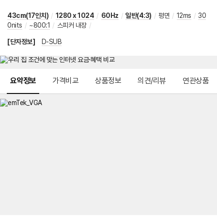
43cm(17인치)
/
1280 x 1024
/
60Hz
/
일반(4:3)
/
평면
/
12ms
/
30
0nits
/
~800:1
/
스피커 내장
/
[단자정보]
D-SUB
메뉴 네비게이션
요약정보
가격비교
상품정보
의견/리뷰
연관상품