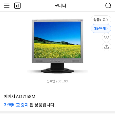
본문 바로가기
다
모니터
사
검
나
이
색
와
드
메
메
상품비교
인
뉴
대량구매
관
심
공
유
등록월 2005.03.
에이서 AL1715SM
가격비교 중지
된 상품입니다.