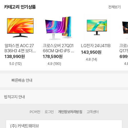
카테고리 인기상품
전체보기
알파스캔 AOC 27
크로스오버 27QD1
LG전자 24U411B
크로스
B36H3 4면 보더리
66CM QHD iPS U
Q17
143,950
원
스 IPS 120 시력보
SB-C 화이트 Ai 멀
QHD
138,990
원
178,590
원
699
4.8
(14)
호 무결점
티스탠드
Ai 
5.0
(112)
4.9
(190)
4.
드
빠른배송 안내
법적고지 안내
PC버전
로그인
개인정보처리방침
고객센터
(주) 커넥트웨이브