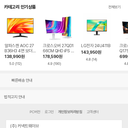
카테고리 인기상품
전체보기
알파스캔 AOC 27
크로스오버 27QD1
LG전자 24U411B
크로스
B36H3 4면 보더리
66CM QHD iPS U
Q17
143,950
원
스 IPS 120 시력보
SB-C 화이트 Ai 멀
QHD
138,990
원
178,590
원
699
4.8
(14)
호 무결점
티스탠드
Ai 
5.0
(112)
4.9
(190)
4.
드
빠른배송 안내
법적고지 안내
PC버전
로그인
개인정보처리방침
고객센터
(주) 커넥트웨이브