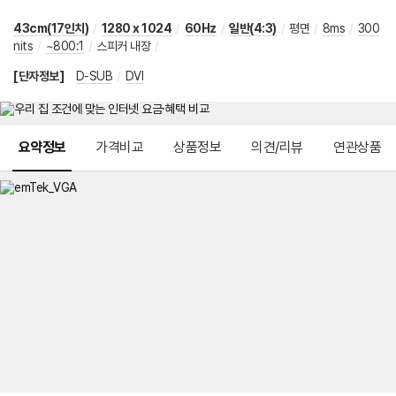
43cm(17인치)
/
1280 x 1024
/
60Hz
/
일반(4:3)
/
평면
/
8ms
/
300
nits
/
~800:1
/
스피커 내장
/
[단자정보]
D-SUB
/
DVI
메뉴 네비게이션
요약정보
가격비교
상품정보
의견/리뷰
연관상품