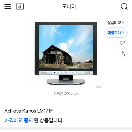
본문 바로가기
다
모니터
사
검
나
이
색
와
드
메
메
상품비교
인
뉴
대량구매
관
심
공
유
등록월 2005.06.
Achieva Kainos LM171F
가격비교 중지
된 상품입니다.