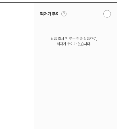
툴
최저가 추이
알
팁
림
보
받
기
기
상품 출시 전 또는 단종 상품으로,
최저가 추이가 없습니다.