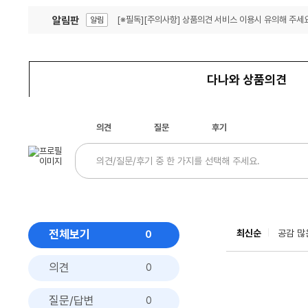
알림판
[※필독][주의사항] 상품의견 서비스 이용시 유의해 주세요
알림
잦은 오류, PC속도 잡자! PC안정화 위해 이건 꼭!
알림
다나와 상품의견
의견
질문
후기
전체보기
최신순
공감 많
0
의견
0
질문/답변
0