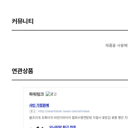
커뮤니티
제품을 사용해
연관상품
파워링크
샤인 가정원예
광고
http://smartstore.naver.com/shineee
물조리개 초록이끼 바인더와이어 절화수명연장제 지철사 꽃장갑 꽃통 빵끈 
모니터암 취급 전문