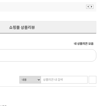
이
다
전
음
보
보
기
기
쇼핑몰 상품리뷰
내 상품의견 모음