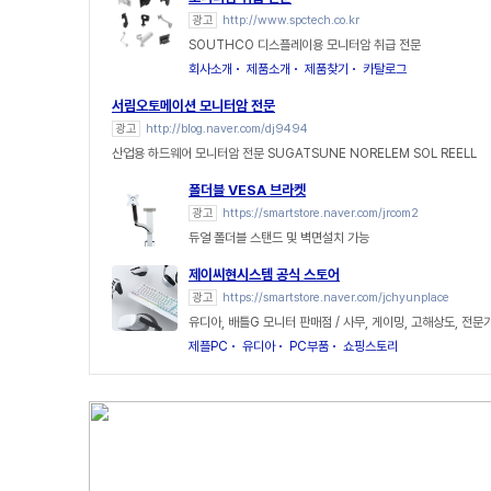
광고
http://www.spctech.co.kr
SOUTHCO 디스플레이용 모니터암 취급 전문
회사소개
제품소개
제품찾기
카탈로그
서림오토메이션 모니터암 전문
광고
http://blog.naver.com/dj9494
산업용 하드웨어 모니터암 전문 SUGATSUNE NORELEM SOL REELL
폴더블 VESA 브라켓
광고
https://smartstore.naver.com/jrcom2
듀얼 폴더블 스탠드 및 벽면설치 가능
제이씨현시스템 공식 스토어
광고
https://smartstore.naver.com/jchyunplace
유디아, 배틀G 모니터 판매점 / 사무, 게이밍, 고해상도, 전문
제플PC
유디아
PC부품
쇼핑스토리