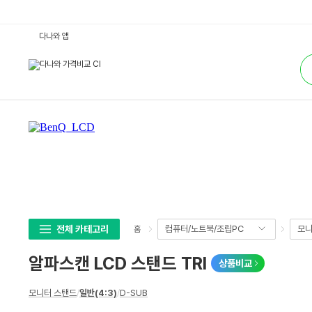
알
다나와 앱
파
스
통
캔
합
L
검
C
색
D
스
탠
드
T
R
I
:
다
나
와
가
격
비
교
전체 카테고리
컴퓨터/노트북/조립PC
모
홈
알파스캔 LCD 스탠드 TRI
상품비교
상
모니터 스탠드
/
일반(4:3)
/
D-SUB
세
스