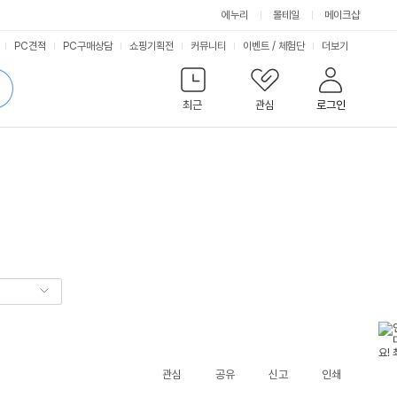
에누리
몰테일
메이크샵
서
PC견적
PC구매상담
쇼핑기획전
커뮤니티
이벤트
/
체험단
더보기
비
검
색
최근
관심
로그인
스
관심
공유
신고
인쇄