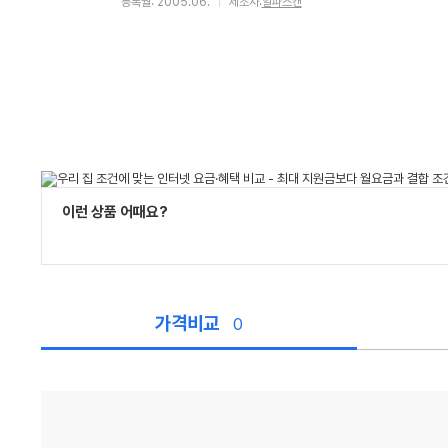
등록월: 2005.06.
제조사:
알파스캔
이런 상품 어때요?
가격비교
0
가
격
비
교