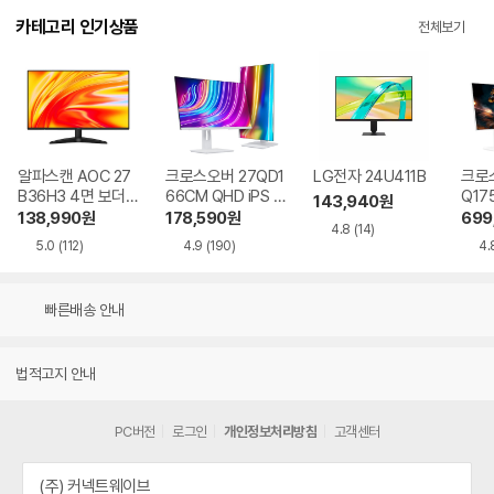
카테고리 인기상품
전체보기
알파스캔 AOC 27
크로스오버 27QD1
LG전자 24U411B
크로스
B36H3 4면 보더리
66CM QHD iPS U
Q17
143,940
원
스 IPS 120 시력보
SB-C 화이트 Ai 멀
QHD
138,990
원
178,590
원
699
4.8
(14)
호 무결점
티스탠드
Ai 
5.0
(112)
4.9
(190)
4.
드
빠른배송 안내
법적고지 안내
PC버전
로그인
개인정보처리방침
고객센터
(주) 커넥트웨이브