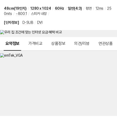
48cm(19인치)
/
1280 x 1024
/
60Hz
/
일반(4:3)
/
평면
/
12ms
/
25
0nits
/
~800:1
/
스피커 내장
/
[단자정보]
D-SUB
/
DVI
메뉴 네비게이션
요약정보
가격비교
상품정보
의견/리뷰
연관상품