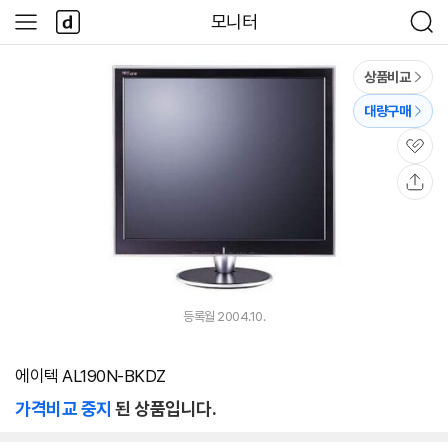
본문 바로가기
다
모니터
사
검
나
이
색
와
드
메
메
상품비교
인
뉴
대량구매
관
심
공
유
등록월 2004.10.
에이텍 AL190N-BKDZ
가격비교 중지
된 상품입니다.