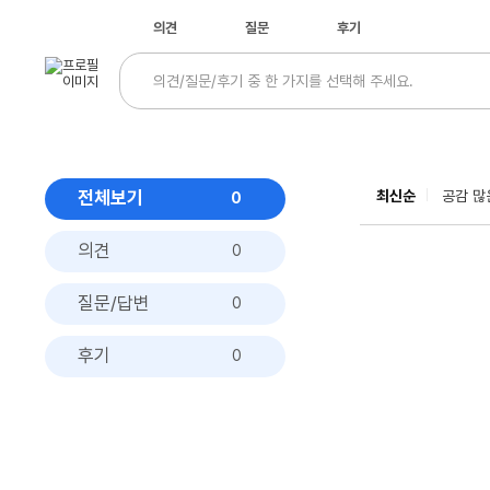
의견
질문
후기
전체보기
최신순
공감 많
0
의견
0
질문/답변
0
후기
0