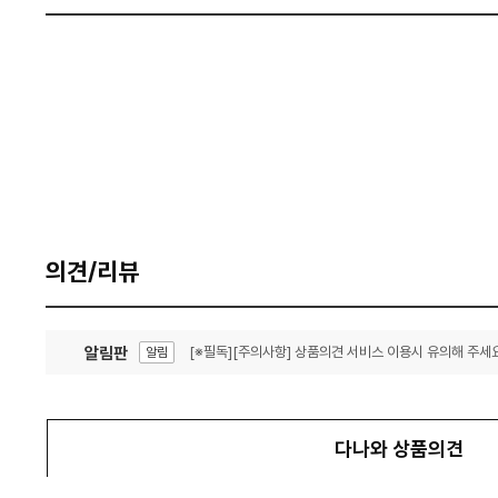
의견/리뷰
알림판
[※필독][주의사항] 상품의견 서비스 이용시 유의해 주세요
알림
잦은 오류, PC속도 잡자! PC안정화 위해 이건 꼭!
알림
다나와 상품의견