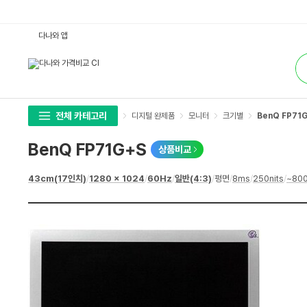
B
다나와 앱
e
n
통
Q
합
F
검
P
색
7
1
G
+
전체 카테고리
디지털 완제품
모니터
크기별
BenQ FP71
S
:
다
BenQ FP71G+S
상품비교
나
와
가
상
43cm(17인치)
/
1280 x 1024
/
60Hz
/
일반(4:3)
/
평면
/
8ms
/
250nits
/
~800
격
세
비
스
교
펙