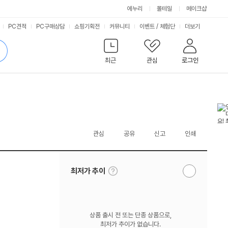
에누리
몰테일
메이크샵
서
PC견적
PC구매상담
쇼핑기획전
커뮤니티
이벤트
/
체험단
더보기
비
검
색
최근
관심
로그인
스
관심
공유
신고
인쇄
툴
최저가 추이
알
팁
림
보
받
기
기
상품 출시 전 또는 단종 상품으로,
최저가 추이가 없습니다.