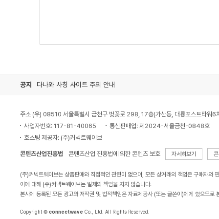
공지
다나와 사칭 사이트 주의 안내
주소 (우) 08510 서울특별시 금천구 벚꽃로 298, 17층(가산동, 대륭포스트타워6
사업자번호: 117-81-40065
통신판매업: 제2024-서울금천-0848호
호스팅 제공자: (주)커넥트웨이브
콘텐츠산업진흥법
콘텐츠산업 진흥법에 의한 콘텐츠 보호
자세히보기
콘
(주)커넥트웨이브는 상품판매와 직접적인 관련이 없으며, 모든 상거래의 책임은 구매자와 
이에 대해 (주)커넥트웨이브는 일체의 책임을 지지 않습니다.
본사에 등록된 모든 광고와 저작권 및 법적책임은 자료제공사 (또는 글쓴이)에게 있으므로 
Copyright ©
connectwave
Co., Ltd. All Rights Reserved.