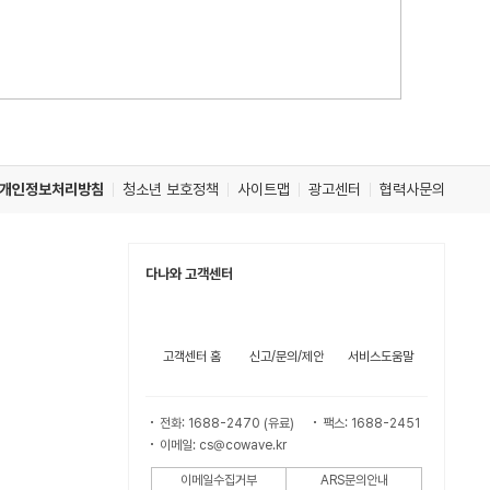
개인정보처리방침
청소년 보호정책
사이트맵
광고센터
협력사문의
다나와 고객센터
고객센터 홈
신고/문의/제안
서비스도움말
전화: 1688-2470 (유료)
팩스: 1688-2451
이메일: cs@cowave.kr
이메일수집거부
ARS문의안내