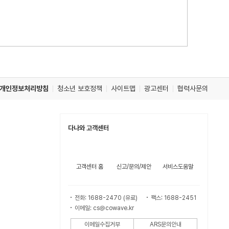
개인정보처리방침
청소년 보호정책
사이트맵
광고센터
협력사문의
다나와 고객센터
고객센터 홈
신고/문의/제안
서비스도움말
전화: 1688-2470 (유료)
팩스: 1688-2451
이메일: cs@cowave.kr
이메일수집거부
ARS문의안내