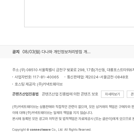
공지
08/03(월) 다나와 개인정보처리방침 개정 안내
주소 (우) 08510 서울특별시 금천구 벚꽃로 298, 17층(가산동, 대륭포스트타워6
사업자번호: 117-81-40065
통신판매업: 제2024-서울금천-0848호
호스팅 제공자: (주)커넥트웨이브
콘텐츠산업진흥법
콘텐츠산업 진흥법에 의한 콘텐츠 보호
자세히보기
콘
(주)커넥트웨이브는 상품판매와 직접적인 관련이 없으며, 모든 상거래의 책임은 구매자와 
이에 대해 (주)커넥트웨이브는 일체의 책임을 지지 않습니다.
본사에 등록된 모든 광고와 저작권 및 법적책임은 자료제공사 (또는 글쓴이)에게 있으므로 
Copyright ©
connectwave
Co., Ltd. All Rights Reserved.