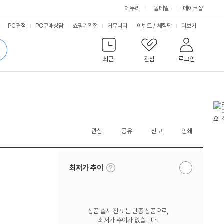
에누리
몰테일
메이크샵
서
PC견적
PC구매상담
쇼핑기획전
커뮤니티
이벤트
/
체험단
더보기
비
검
색
최근
관심
로그인
스
관심
공유
신고
인쇄
툴
최저가 추이
알
팁
림
보
받
기
기
상품 출시 전 또는 단종 상품으로,
최저가 추이가 없습니다.