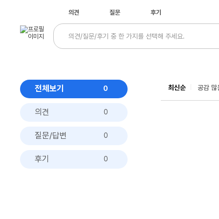
의견
질문
후기
전체보기
최신순
공감 많
0
의견
0
질문/답변
0
후기
0