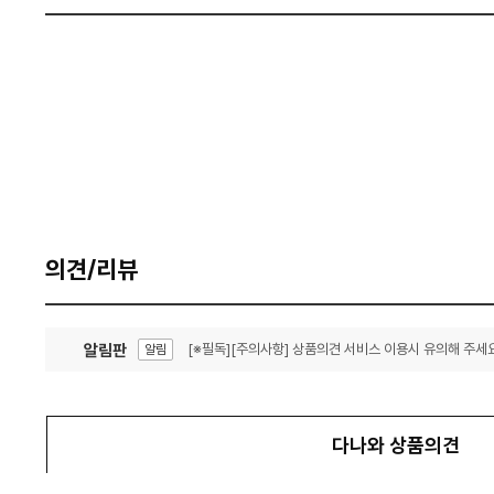
의견/리뷰
알림판
[※필독][주의사항] 상품의견 서비스 이용시 유의해 주세요
알림
잦은 오류, PC속도 잡자! PC안정화 위해 이건 꼭!
알림
다나와 상품의견