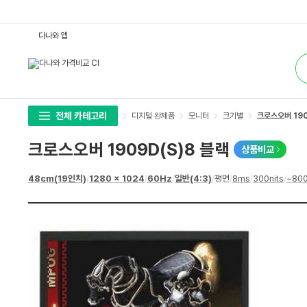
크
다나와 앱
로
스
통
오
합
버
검
1
색
9
0
9
D
전체 카테고리
디지털 완제품
모니터
크기별
크로스오버 190
(S)
8
블
크로스오버 1909D(S)8 블랙
상품비교
랙
:
다
상
48cm(19인치)
/
1280 x 1024
/
60Hz
/
일반(4:3)
/
평면
/
8ms
/
300nits
/
~800
나
세
와
스
가
펙
격
비
교