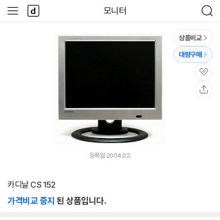
본문 바로가기
다
모니터
사
검
나
이
색
와
드
메
메
상품비교
인
뉴
대량구매
관
심
공
유
등록월 2004.02.
카디날 CS 152
가격비교 중지
된 상품입니다.