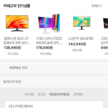
카테고리 인기상품
전체보기
알파스캔 AOC 27
크로스오버 27QD1
LG전자 24U411B
크로스
B36H3 4면 보더리
66CM QHD iPS U
Q17
143,940
원
스 IPS 120 시력보
SB-C 화이트 Ai 멀
QHD
138,990
원
178,590
원
699
4.8
(14)
호 무결점
티스탠드
Ai 
5.0
(112)
4.9
(190)
4.
드
빠른배송 안내
법적고지 안내
PC버전
로그인
개인정보처리방침
고객센터
(주) 커넥트웨이브