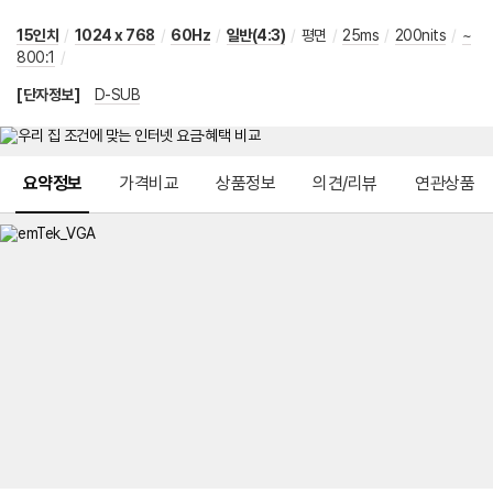
15인치
/
1024 x 768
/
60Hz
/
일반(4:3)
/
평면
/
25ms
/
200nits
/
~
800:1
/
[단자정보]
D-SUB
메뉴 네비게이션
요약정보
가격비교
상품정보
의견/리뷰
연관상품