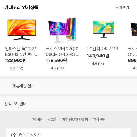
카테고리 인기상품
전체보기
알파스캔 AOC 27
크로스오버 27QD1
LG전자 24U411B
크로스
B36H3 4면 보더리
66CM QHD iPS U
Q17
143,940
원
스 IPS 120 시력보
SB-C 화이트 Ai 멀
QHD
138,990
원
178,590
원
699
4.8
(14)
호 무결점
티스탠드
Ai 
5.0
(112)
4.9
(190)
4.
드
빠른배송 안내
법적고지 안내
PC버전
로그인
개인정보처리방침
고객센터
(주) 커넥트웨이브