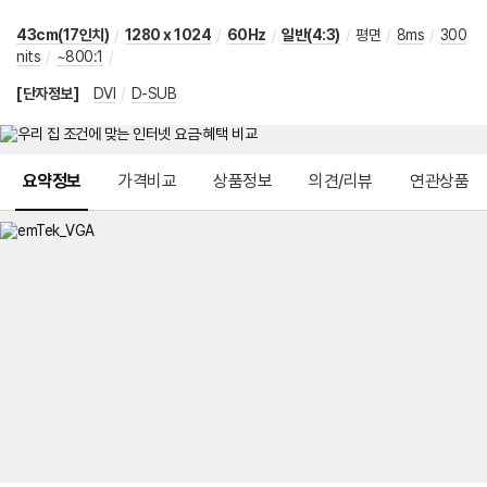
43cm(17인치)
/
1280 x 1024
/
60Hz
/
일반(4:3)
/
평면
/
8ms
/
300
nits
/
~800:1
/
[단자정보]
DVI
/
D-SUB
메뉴 네비게이션
요약정보
가격비교
상품정보
의견/리뷰
연관상품