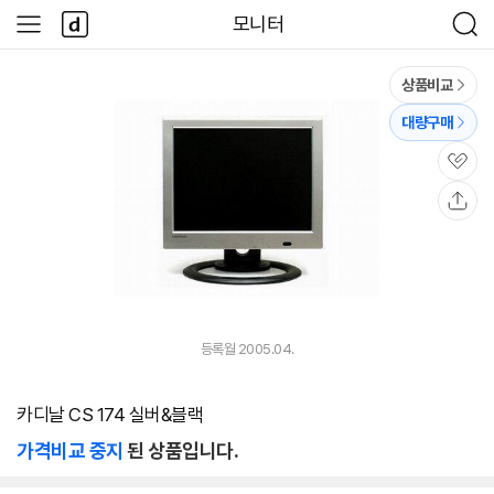
본문 바로가기
다
모니터
사
검
나
이
색
와
드
메
메
상품비교
인
뉴
대량구매
관
심
공
유
등록월 2005.04.
카디날 CS 174 실버&블랙
가격비교 중지
된 상품입니다.