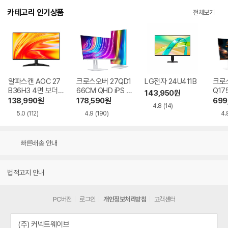
카테고리 인기상품
전체보기
알파스캔 AOC 27
크로스오버 27QD1
LG전자 24U411B
크로스
B36H3 4면 보더리
66CM QHD iPS U
Q17
143,950
원
스 IPS 120 시력보
SB-C 화이트 Ai 멀
QHD
138,990
원
178,590
원
699
4.8
(14)
호 무결점
티스탠드
Ai 
5.0
(112)
4.9
(190)
4.
드
빠른배송 안내
법적고지 안내
PC버전
로그인
개인정보처리방침
고객센터
(주) 커넥트웨이브