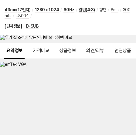
43cm(17인치)
/
1280 x 1024
/
60Hz
/
일반(4:3)
/
평면
/
8ms
/
300
nits
/
~800:1
/
[단자정보]
D-SUB
메뉴 네비게이션
요약정보
가격비교
상품정보
의견/리뷰
연관상품