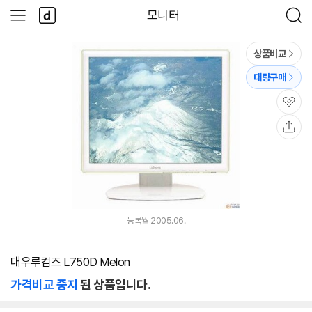
본문 바로가기
다
모니터
사
검
나
이
색
와
드
메
메
상품비교
인
뉴
대량구매
관
심
공
유
등록월 2005.06.
대우루컴즈 L750D Melon
가격비교 중지
된 상품입니다.