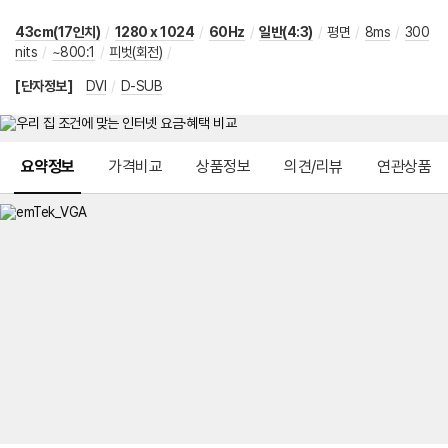
43cm(17인치)
/
1280 x 1024
/
60Hz
/
일반(4:3)
/
평면
/
8ms
/
300
nits
/
~800:1
/
피벗(회전)
/
[단자정보]
DVI
/
D-SUB
메뉴 네비게이션
요약정보
가격비교
상품정보
의견/리뷰
연관상품