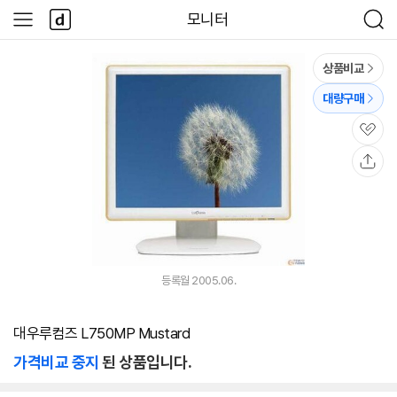
본문 바로가기
다
모니터
사
검
나
이
색
와
드
메
메
상품비교
인
뉴
대량구매
관
심
공
유
등록월 2005.06.
대우루컴즈 L750MP Mustard
가격비교 중지
된 상품입니다.