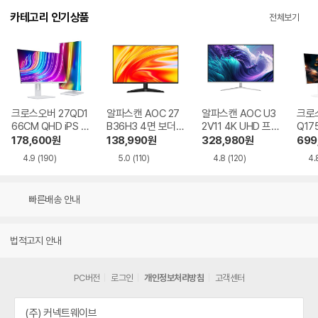
카테고리 인기상품
전체보기
크로스오버 27QD1
알파스캔 AOC 27
알파스캔 AOC U3
크로스
66CM QHD iPS U
B36H3 4면 보더리
2V11 4K UHD 프리
Q17
SB-C 화이트 Ai 멀
스 IPS 120 시력보
싱크 HDR 시력보호
QHD
178,600
원
138,990
원
328,980
원
699
티스탠드
호 무결점
무결점
Ai 
4.9
(190)
5.0
(110)
4.8
(120)
4.
드
빠른배송 안내
법적고지 안내
PC버전
로그인
개인정보처리방침
고객센터
(주) 커넥트웨이브