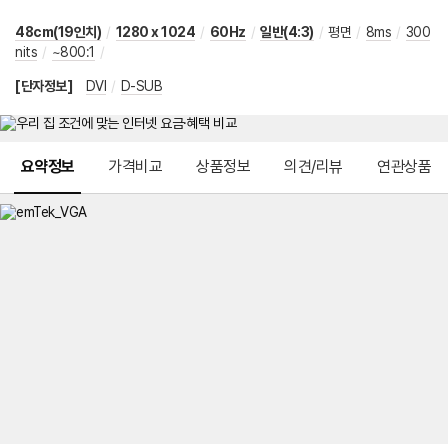
48cm(19인치)
/
1280 x 1024
/
60Hz
/
일반(4:3)
/
평면
/
8ms
/
300
nits
/
~800:1
/
[단자정보]
DVI
/
D-SUB
메뉴 네비게이션
요약정보
가격비교
상품정보
의견/리뷰
연관상품