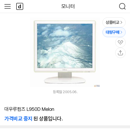
본문 바로가기
다
모니터
사
검
나
이
색
와
드
메
메
상품비교
인
뉴
대량구매
관
심
공
유
등록월 2005.06.
대우루컴즈 L950D Melon
가격비교 중지
된 상품입니다.