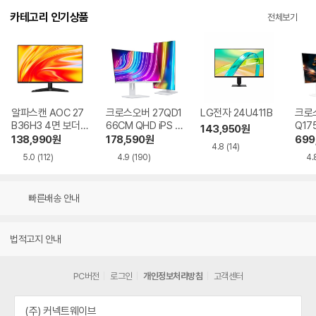
카테고리 인기상품
전체보기
알파스캔 AOC 27
크로스오버 27QD1
LG전자 24U411B
크로스
B36H3 4면 보더리
66CM QHD iPS U
Q17
143,950
원
스 IPS 120 시력보
SB-C 화이트 Ai 멀
QHD
138,990
원
178,590
원
699
4.8
(14)
호 무결점
티스탠드
Ai 
5.0
(112)
4.9
(190)
4.
드
빠른배송 안내
법적고지 안내
PC버전
로그인
개인정보처리방침
고객센터
(주) 커넥트웨이브