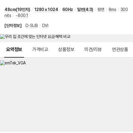
48cm(19인치)
/
1280 x 1024
/
60Hz
/
일반(4:3)
/
평면
/
8ms
/
300
nits
/
~800:1
/
[단자정보]
D-SUB
/
DVI
메뉴 네비게이션
요약정보
가격비교
상품정보
의견/리뷰
연관상품