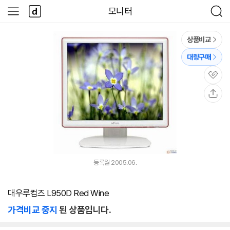
본문 바로가기
다
모니터
사
검
나
이
색
와
드
메
메
상품비교
인
뉴
대량구매
관
심
공
유
등록월 2005.06.
대우루컴즈 L950D Red Wine
가격비교 중지
된 상품입니다.