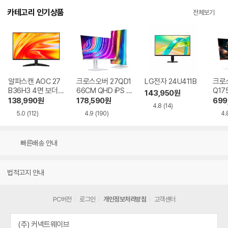
카테고리 인기상품
전체보기
알파스캔 AOC 27
크로스오버 27QD1
LG전자 24U411B
크로스
B36H3 4면 보더리
66CM QHD iPS U
Q17
143,950
원
스 IPS 120 시력보
SB-C 화이트 Ai 멀
QHD
138,990
원
178,590
원
699
4.8
(14)
호 무결점
티스탠드
Ai 
5.0
(112)
4.9
(190)
4.
드
빠른배송 안내
법적고지 안내
PC버전
로그인
개인정보처리방침
고객센터
(주) 커넥트웨이브