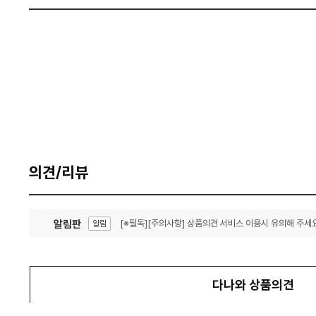
의견/리뷰
알림판
[※필독][주의사항] 상품의견 서비스 이용시 유의해 주세요
알림
잦은 오류, PC속도 잡자! PC안정화 위해 이건 꼭!
알림
다나와 상품의견