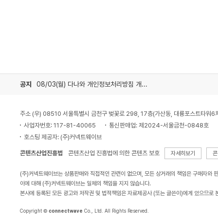
공지
08/03(월) 다나와 개인정보처리방침 개정 안내
주소 (우) 08510 서울특별시 금천구 벚꽃로 298, 17층(가산동, 대륭포스트타워6
사업자번호: 117-81-40065
통신판매업: 제2024-서울금천-0848호
호스팅 제공자: (주)커넥트웨이브
콘텐츠산업진흥법
콘텐츠산업 진흥법에 의한 콘텐츠 보호
자세히보기
콘
(주)커넥트웨이브는 상품판매와 직접적인 관련이 없으며, 모든 상거래의 책임은 구매자와 
이에 대해 (주)커넥트웨이브는 일체의 책임을 지지 않습니다.
본사에 등록된 모든 광고와 저작권 및 법적책임은 자료제공사 (또는 글쓴이)에게 있으므로 
Copyright ©
connectwave
Co., Ltd. All Rights Reserved.