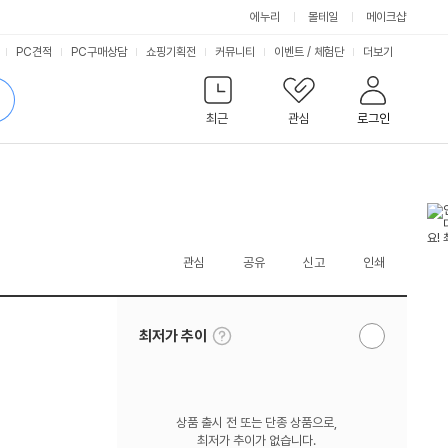
에누리
몰테일
메이크샵
서
PC견적
PC구매상담
쇼핑기획전
커뮤니티
이벤트
/
체험단
더보기
비
검
색
최근
관심
로그인
스
관심
공유
신고
인쇄
툴
최저가 추이
알
팁
림
보
받
기
기
상품 출시 전 또는 단종 상품으로,
최저가 추이가 없습니다.