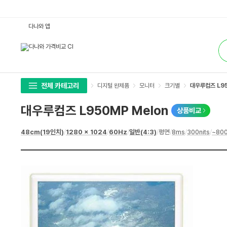
대
다나와 앱
우
루
통
컴
합
즈
검
L
색
9
5
0
M
전체 카테고리
디지털 완제품
모니터
크기별
대우루컴즈 L95
P
M
e
대우루컴즈 L950MP Melon
상품비교
l
o
n
상
48cm(19인치)
/
1280 x 1024
/
60Hz
/
일반(4:3)
/
평면
/
8ms
/
300nits
/
~800
:
세
다
스
나
펙
와
가
격
비
교