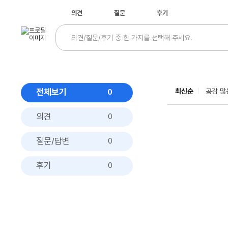
의견
질문
후기
전체보기
최신순
공감 많
0
의견
0
질문/답변
0
후기
0