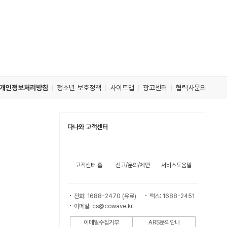
개인정보처리방침
청소년 보호정책
사이트맵
광고센터
협력사문의
다나와 고객센터
고객센터 홈
신고/문의/제안
서비스도움말
전화: 1688-2470 (유료)
팩스: 1688-2451
이메일: cs@cowave.kr
이메일수집거부
ARS문의안내