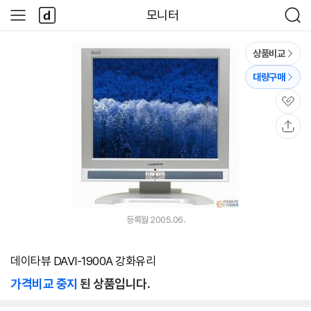
본문 바로가기
다
모니터
사
검
나
이
색
와
드
메
메
상품비교
인
뉴
대량구매
관
심
공
유
등록월 2005.06.
데이타뷰 DAVI-1900A 강화유리
가격비교 중지
된 상품입니다.