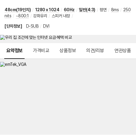
48cm(19인치)
/
1280 x 1024
/
60Hz
/
일반(4:3)
/
평면
/
8ms
/
250
nits
/
~800:1
/
강화유리
/
스피커 내장
/
[단자정보]
D-SUB
/
DVI
메뉴 네비게이션
요약정보
가격비교
상품정보
의견/리뷰
연관상품