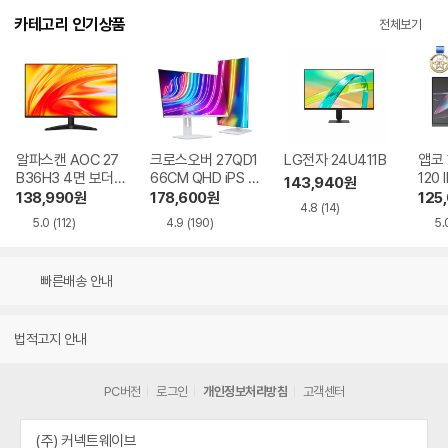
카테고리 인기상품
전체보기
알파스캔 AOC 27
크로스오버 27QD1
LG전자 24U411B
앱코 
B36H3 4면 보더리
66CM QHD iPS U
120 
143,940
원
스 IPS 120 시력보
SB-C 화이트 Ai 멀
HDR
138,990
원
178,600
원
125
4.8
(14)
호 무결점
티스탠드
5.0
(112)
4.9
(190)
5.
빠른배송 안내
법적고지 안내
PC버전
로그인
개인정보처리방침
고객센터
(주) 커넥트웨이브