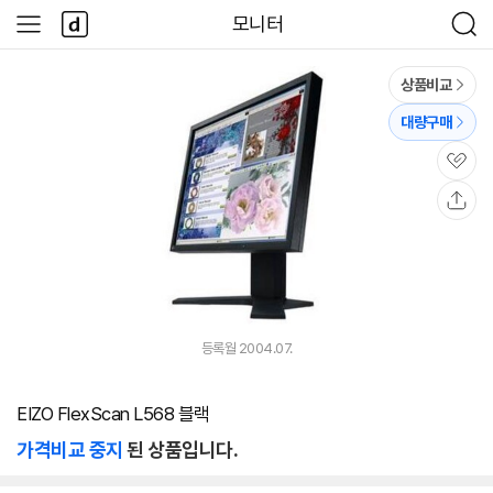
본문 바로가기
다
모니터
사
검
나
이
색
와
드
메
메
상품비교
인
뉴
대량구매
관
심
공
유
등록월 2004.07.
EIZO FlexScan L568 블랙
가격비교 중지
된 상품입니다.