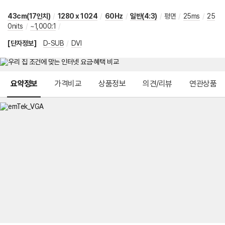
43cm(17인치)
/
1280 x 1024
/
60Hz
/
일반(4:3)
/
평면
/
25ms
/
25
0nits
/
~1,000:1
/
[단자정보]
D-SUB
/
DVI
메뉴 네비게이션
요약정보
가격비교
상품정보
의견/리뷰
연관상품