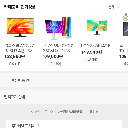
카테고리 인기상품
전체보기
알파스캔 AOC 27
크로스오버 27QD1
LG전자 24U411B
앱코 
B36H3 4면 보더리
66CM QHD iPS U
120 
143,940
원
스 IPS 120 시력보
SB-C 화이트 Ai 멀
HDR
138,990
원
179,000
원
125
4.8
(14)
호 무결점
티스탠드
5.0
(112)
4.9
(190)
5.
빠른배송 안내
법적고지 안내
PC버전
로그인
개인정보처리방침
고객센터
(주) 커넥트웨이브