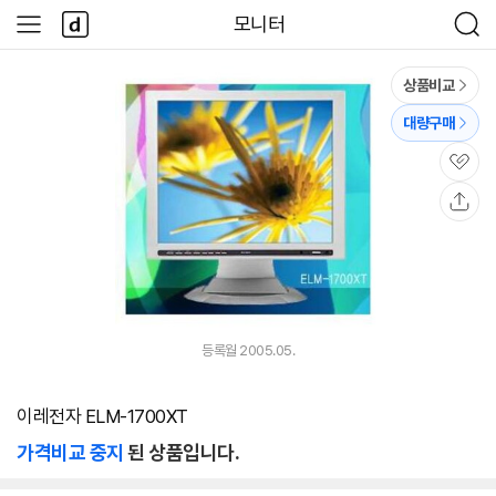
본문 바로가기
다
모니터
사
검
나
이
색
와
드
메
메
상품비교
인
뉴
대량구매
관
심
공
유
등록월 2005.05.
이레전자 ELM-1700XT
가격비교 중지
된 상품입니다.