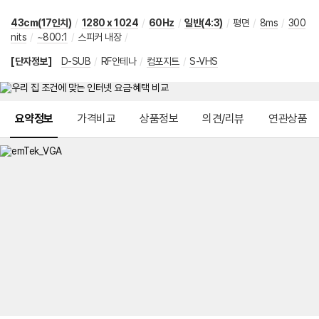
43cm(17인치)
/
1280 x 1024
/
60Hz
/
일반(4:3)
/
평면
/
8ms
/
300
nits
/
~800:1
/
스피커 내장
/
[단자정보]
D-SUB
/
RF안테나
/
컴포지트
/
S-VHS
메뉴 네비게이션
요약정보
가격비교
상품정보
의견/리뷰
연관상품