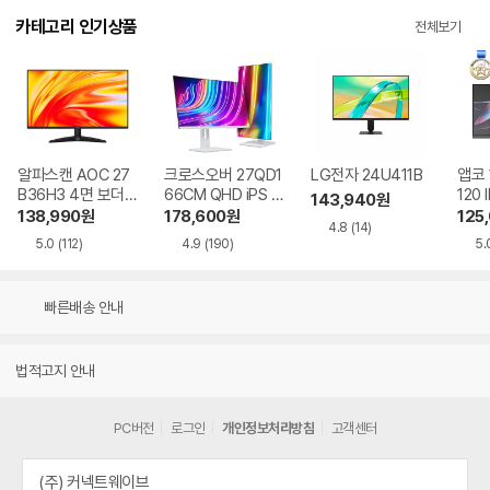
카테고리 인기상품
전체보기
알파스캔 AOC 27
크로스오버 27QD1
LG전자 24U411B
앱코 
B36H3 4면 보더리
66CM QHD iPS U
120 
143,940
원
스 IPS 120 시력보
SB-C 화이트 Ai 멀
HDR
138,990
원
178,600
원
125
4.8
(14)
호 무결점
티스탠드
5.0
(112)
4.9
(190)
5.
빠른배송 안내
법적고지 안내
PC버전
로그인
개인정보처리방침
고객센터
(주) 커넥트웨이브