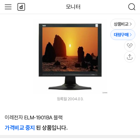
본문 바로가기
다
모니터
사
검
나
이
색
와
드
메
메
상품비교
인
뉴
대량구매
관
심
공
유
등록월 2004.03.
이레전자 ELM-1901BA 블랙
가격비교 중지
된 상품입니다.