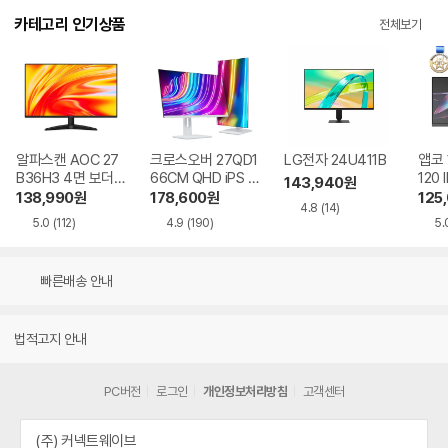
카테고리 인기상품
전체보기
알파스캔 AOC 27
크로스오버 27QD1
LG전자 24U411B
앱코 
B36H3 4면 보더리
66CM QHD iPS U
120 
143,940
원
스 IPS 120 시력보
SB-C 화이트 Ai 멀
HDR
138,990
원
178,600
원
125
4.8
(14)
호 무결점
티스탠드
5.0
(112)
4.9
(190)
5.
빠른배송 안내
법적고지 안내
PC버전
로그인
개인정보처리방침
고객센터
(주) 커넥트웨이브