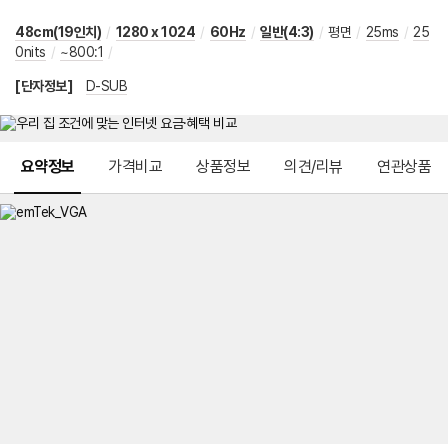
48cm(19인치)
/
1280 x 1024
/
60Hz
/
일반(4:3)
/
평면
/
25ms
/
25
0nits
/
~800:1
/
[단자정보]
D-SUB
메뉴 네비게이션
요약정보
가격비교
상품정보
의견/리뷰
연관상품