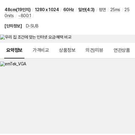
48cm(19인치)
/
1280 x 1024
/
60Hz
/
일반(4:3)
/
평면
/
25ms
/
25
0nits
/
~800:1
/
[단자정보]
D-SUB
메뉴 네비게이션
요약정보
가격비교
상품정보
의견/리뷰
연관상품