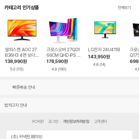
카테고리 인기상품
전체보기
알파스캔 AOC 27
크로스오버 27QD1
LG전자 24U411B
크로스
B36H3 4면 보더리
66CM QHD iPS U
Q17
143,950
원
스 IPS 120 시력보
SB-C 화이트 Ai 멀
QHD
138,990
원
178,590
원
699
4.8
(14)
호 무결점
티스탠드
Ai 
5.0
(112)
4.9
(190)
4.
드
빠른배송 안내
법적고지 안내
PC버전
로그인
개인정보처리방침
고객센터
(주) 커넥트웨이브