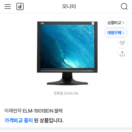
본문 바로가기
다
모니터
사
검
나
이
색
와
드
메
메
상품비교
인
뉴
대량구매
관
심
공
유
등록월 2004.08.
이레전자 ELM-1901BDN 블랙
가격비교 중지
된 상품입니다.