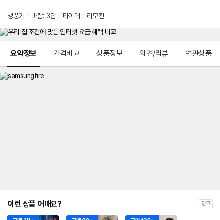
냉풍기
/
바람: 3단
/
타이머
/
리모컨
메뉴 네비게이션
요약정보
가격비교
상품정보
의견/리뷰
연관상품
이런 상품 어때요?
광고