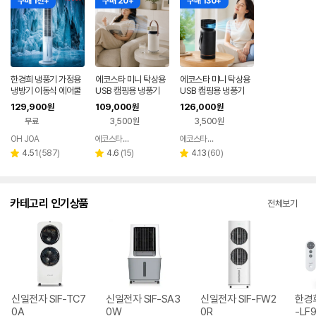
구매 1천+
구매 20+
구매 130+
한경희 냉풍기 가정용
에코스타 미니 탁상용
에코스타 미니 탁상용
냉방기 이동식 에어쿨
USB 캠핑용 냉풍기
USB 캠핑용 냉풍기
러 26년형 초절전 AI
129,900
109,000
126,000
원
원
원
음성인식 에어컨 선풍
무료
3,500원
3,500원
기
OH JOA
에코스타 판매점
에코스타 판매점
네이버
네이버
네이버
페이
페이
페이
리
리
리
4.51
(
587
)
4.6
(
15
)
4.13
(
60
)
별
별
별
뷰
뷰
뷰
점
점
점
수
수
수
카테고리 인기상품
전체보기
신일전자 SIF-TC7
신일전자 SIF-SA3
신일전자 SIF-FW2
한경
0A
0W
0R
-LF