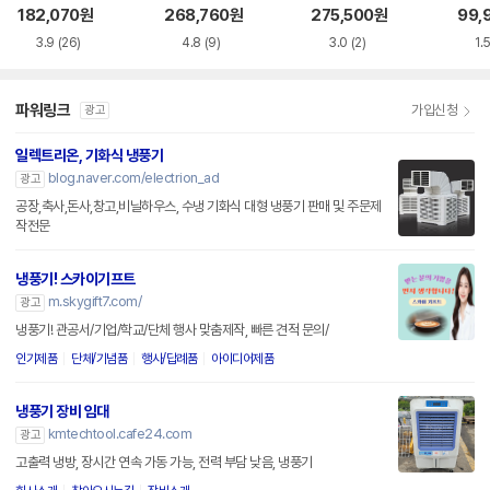
182,070
원
268,760
원
275,500
원
99,
3.9
(26)
4.8
(9)
3.0
(2)
1.
파워링크
가입신청
광고
일렉트리온, 기화식 냉풍기
blog.naver.com/electrion_ad
광고
공장,축사,돈사,창고,비닐하우스, 수냉 기화식 대형 냉풍기 판매 및 주문제
작전문
냉풍기! 스카이기프트
m.skygift7.com/
광고
냉풍기! 관공서/기업/학교/단체 행사 맞춤제작, 빠른 견적 문의/
인기제품
단체/기념품
행사/답례품
아이디어제품
냉풍기 장비 임대
kmtechtool.cafe24.com
광고
고출력 냉방, 장시간 연속 가동 가능, 전력 부담 낮음, 냉풍기