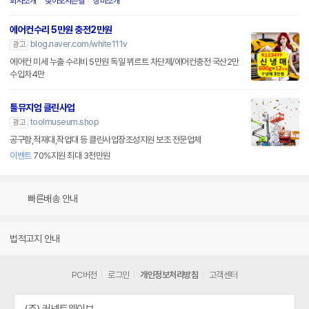
회사소개
찾아오시는길
장비소개
에어컨수리 5만원 충전2만원
blog.naver.com/white111v
광고
에어컨 미세 누출 수리비 5만원 독일 뷔르트 차단제/에어컨충전 국산2만
수입차4만
툴뮤지엄 클린사업
toolmuseum.shop
광고
공구함,적재대,작업대 등 클린사업장조성지원 보조 전문업체
이벤트
70%지원 최대 3천만원
빠른배송 안내
법적고지 안내
PC버전
로그인
개인정보처리방침
고객센터