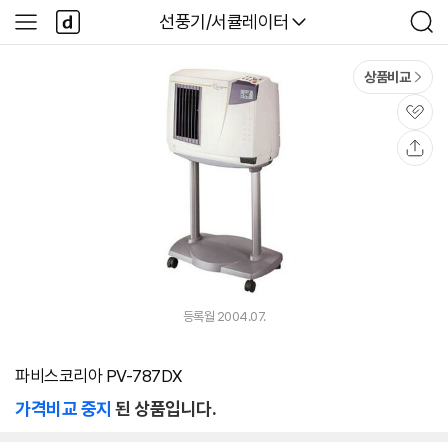
본문 바로가기
다
다나와
선풍기/서큘레이터
사
검
나
이
색
와
드
메
메
상품비교
인
뉴
관
심
공
유
등록월 2004.07.
파비스코리아 PV-787DX
가격비교 중지
된 상품입니다.