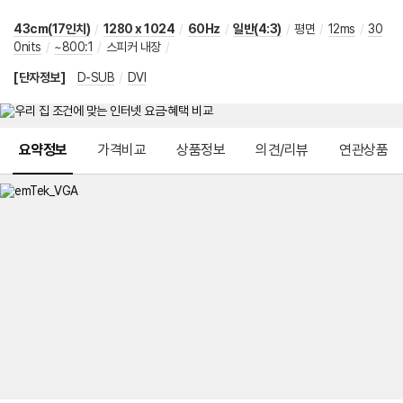
43cm(17인치)
/
1280 x 1024
/
60Hz
/
일반(4:3)
/
평면
/
12ms
/
30
0nits
/
~800:1
/
스피커 내장
/
[단자정보]
D-SUB
/
DVI
메뉴 네비게이션
요약정보
가격비교
상품정보
의견/리뷰
연관상품