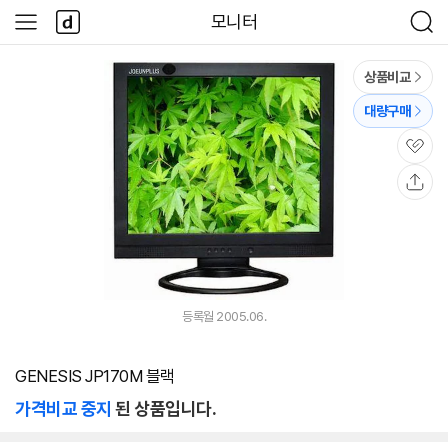
본문 바로가기
다
모니터
사
검
나
이
색
와
드
메
메
상품비교
인
뉴
대량구매
관
심
공
유
등록월 2005.06.
GENESIS JP170M 블랙
가격비교 중지
된 상품입니다.