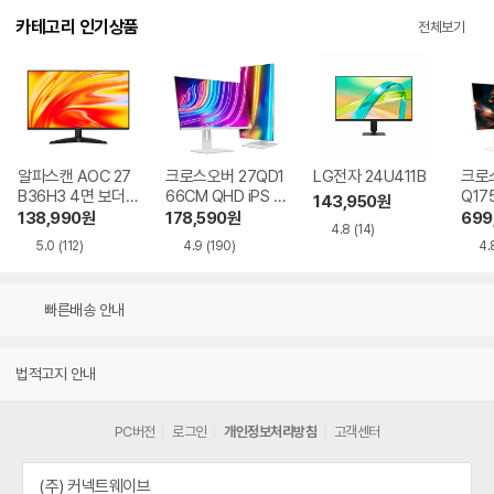
카테고리 인기상품
전체보기
알파스캔 AOC 27
크로스오버 27QD1
LG전자 24U411B
크로스
B36H3 4면 보더리
66CM QHD iPS U
Q17
143,950
원
스 IPS 120 시력보
SB-C 화이트 Ai 멀
QHD
138,990
원
178,590
원
699
4.8
(14)
호 무결점
티스탠드
Ai 
5.0
(112)
4.9
(190)
4.
드
빠른배송 안내
법적고지 안내
PC버전
로그인
개인정보처리방침
고객센터
(주) 커넥트웨이브