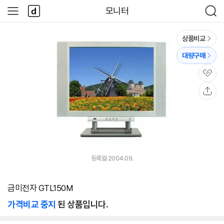
본문 바로가기
다
모니터
사
검
나
이
색
와
드
메
메
상품비교
인
뉴
대량구매
관
심
공
유
등록월 2004.09.
금미전자 GTL150M
가격비교 중지
된 상품입니다.