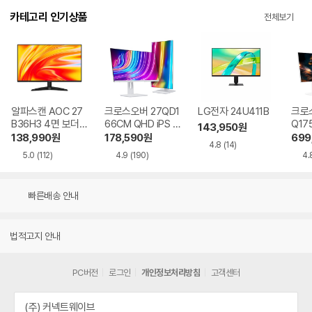
카테고리 인기상품
전체보기
알파스캔 AOC 27
크로스오버 27QD1
LG전자 24U411B
크로스
B36H3 4면 보더리
66CM QHD iPS U
Q17
143,950
원
스 IPS 120 시력보
SB-C 화이트 Ai 멀
QHD
138,990
원
178,590
원
699
4.8
(14)
호 무결점
티스탠드
Ai 
5.0
(112)
4.9
(190)
4.
드
빠른배송 안내
법적고지 안내
PC버전
로그인
개인정보처리방침
고객센터
(주) 커넥트웨이브