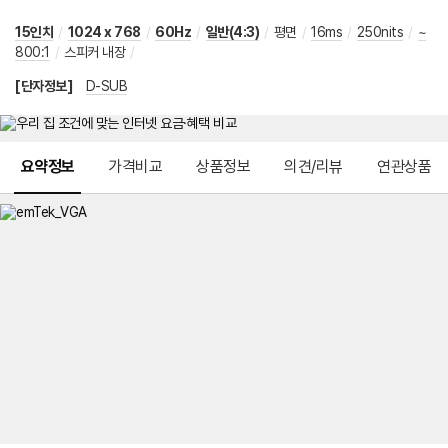
15인치
/
1024 x 768
/
60Hz
/
일반(4:3)
/
평면
/
16ms
/
250nits
/
~
800:1
/
스피커 내장
/
[단자정보]
D-SUB
메뉴 네비게이션
요약정보
가격비교
상품정보
의견/리뷰
연관상품