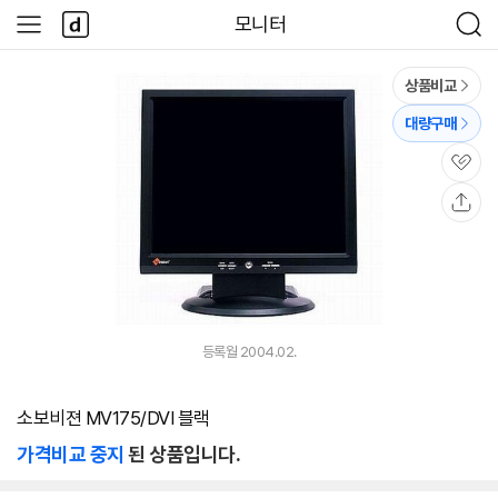
본문 바로가기
다
모니터
사
검
나
이
색
와
드
메
메
상품비교
인
뉴
대량구매
관
심
공
유
등록월 2004.02.
소보비젼 MV175/DVI 블랙
가격비교 중지
된 상품입니다.