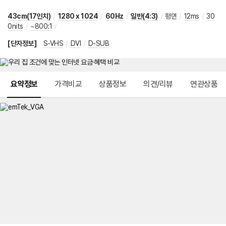
43cm(17인치)
/
1280 x 1024
/
60Hz
/
일반(4:3)
/
평면
/
12ms
/
30
0nits
/
~800:1
/
[단자정보]
S-VHS
/
DVI
/
D-SUB
메뉴 네비게이션
요약정보
가격비교
상품정보
의견/리뷰
연관상품