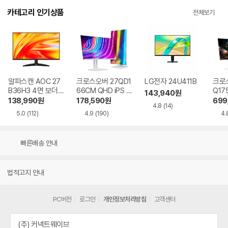
카테고리 인기상품
전체보기
알파스캔 AOC 27
크로스오버 27QD1
LG전자 24U411B
크로스
B36H3 4면 보더리
66CM QHD iPS U
Q17
143,940
원
스 IPS 120 시력보
SB-C 화이트 Ai 멀
QHD
138,990
원
178,590
원
699
4.8
(14)
호 무결점
티스탠드
Ai 
5.0
(112)
4.9
(190)
4.
드
빠른배송 안내
법적고지 안내
PC버전
로그인
개인정보처리방침
고객센터
(주) 커넥트웨이브