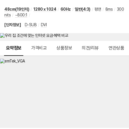
48cm(19인치)
/
1280 x 1024
/
60Hz
/
일반(4:3)
/
평면
/
8ms
/
300
nits
/
~800:1
/
[단자정보]
D-SUB
/
DVI
메뉴 네비게이션
요약정보
가격비교
상품정보
의견/리뷰
연관상품