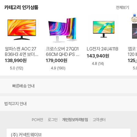
카테고리 인기상품
전체보기
알파스캔 AOC 27
크로스오버 27QD1
LG전자 24U411B
앱코 
B36H3 4면 보더리
66CM QHD iPS U
120 
143,940
원
스 IPS 120 시력보
SB-C 화이트 Ai 멀
HDR
138,990
원
179,000
원
125
4.8
(14)
호 무결점
티스탠드
5.0
(112)
4.9
(190)
5.
빠른배송 안내
법적고지 안내
PC버전
로그인
개인정보처리방침
고객센터
(주) 커넥트웨이브