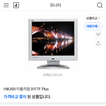
본문 바로가기
다
모니터
사
검
나
이
색
와
드
메
메
상품비교
인
뉴
대량구매
관
심
공
유
등록월 2005.02.
HIKARI 이퀼리엄 911TF Plus
가격비교 중지
된 상품입니다.