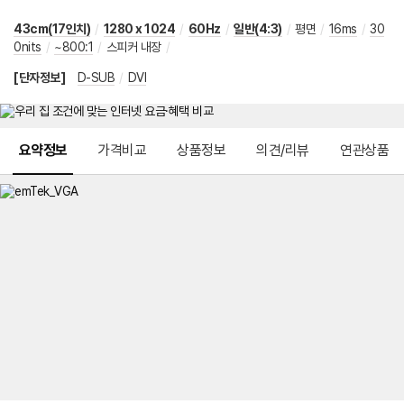
43cm(17인치)
/
1280 x 1024
/
60Hz
/
일반(4:3)
/
평면
/
16ms
/
30
0nits
/
~800:1
/
스피커 내장
/
[단자정보]
D-SUB
/
DVI
메뉴 네비게이션
요약정보
가격비교
상품정보
의견/리뷰
연관상품