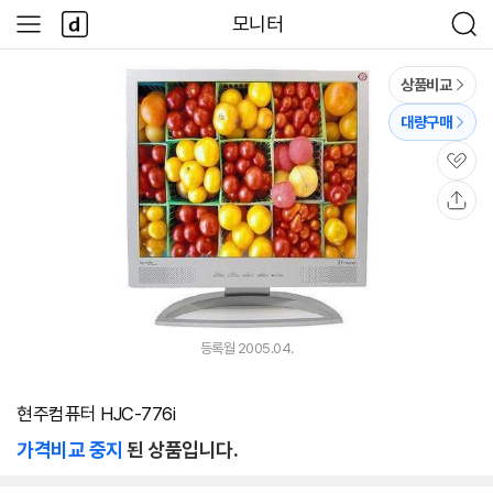
본문 바로가기
다
모니터
사
검
나
이
색
와
드
메
메
상품비교
인
뉴
대량구매
관
심
공
유
등록월 2005.04.
현주컴퓨터 HJC-776i
가격비교 중지
된 상품입니다.