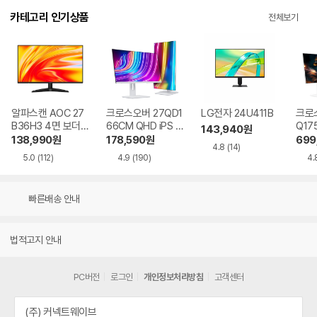
카테고리 인기상품
전체보기
알파스캔 AOC 27
크로스오버 27QD1
LG전자 24U411B
크로스
B36H3 4면 보더리
66CM QHD iPS U
Q17
143,940
원
스 IPS 120 시력보
SB-C 화이트 Ai 멀
QHD
138,990
원
178,590
원
699
4.8
(14)
호 무결점
티스탠드
Ai 
5.0
(112)
4.9
(190)
4.
드
빠른배송 안내
법적고지 안내
PC버전
로그인
개인정보처리방침
고객센터
(주) 커넥트웨이브