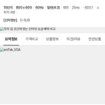
15인치
/
800 x 600
/
60Hz
/
일반(4:3)
/
평면
/
25ms
/
~800:1
/
스
피커 내장
/
[단자정보]
D-SUB
메뉴 네비게이션
요약정보
가격비교
상품정보
의견/리뷰
연관상품