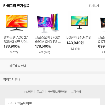
카테고리 인기상품
전체보기
알파스캔 AOC 27
크로스오버 27QD1
LG전자 24U411B
크로스
B36H3 4면 보더리
66CM QHD iPS U
Q17
143,940
원
스 IPS 120 시력보
SB-C 화이트 Ai 멀
QHD
138,990
원
178,590
원
699
4.8
(14)
호 무결점
티스탠드
Ai 
5.0
(112)
4.9
(190)
4.
드
빠른배송 안내
법적고지 안내
PC버전
로그인
개인정보처리방침
고객센터
(주) 커넥트웨이브