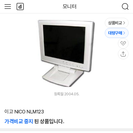
본문 바로가기
다
모니터
사
검
나
이
색
와
드
메
메
상품비교
인
뉴
대량구매
관
심
공
유
등록월 2004.05.
이고 NICO NLM123
가격비교 중지
된 상품입니다.