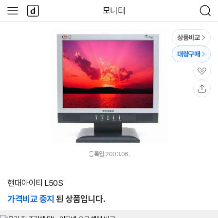
본문 바로가기
다
모니터
사
검
나
이
색
와
드
메
메
상품비교
인
뉴
대량구매
관
심
공
유
등록월 2003.06.
현대아이티 L50S
가격비교 중지
된 상품입니다.