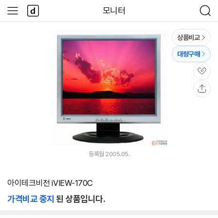
본문 바로가기
다
모니터
사
검
나
이
색
와
드
메
메
상품비교
인
뉴
대량구매
관
심
공
유
등록월 2005.05.
아이테크비전 iVIEW-170C
가격비교 중지
된 상품입니다.