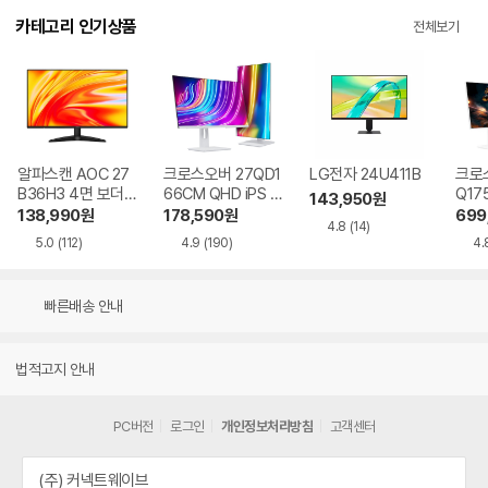
카테고리 인기상품
전체보기
알파스캔 AOC 27
크로스오버 27QD1
LG전자 24U411B
크로스
B36H3 4면 보더리
66CM QHD iPS U
Q17
143,950
원
스 IPS 120 시력보
SB-C 화이트 Ai 멀
QHD
138,990
원
178,590
원
699
4.8
(14)
호 무결점
티스탠드
Ai 
5.0
(112)
4.9
(190)
4.
드
빠른배송 안내
법적고지 안내
PC버전
로그인
개인정보처리방침
고객센터
(주) 커넥트웨이브