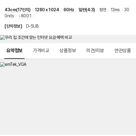
43cm(17인치)
/
1280 x 1024
/
60Hz
/
일반(4:3)
/
평면
/
13ms
/
30
0nits
/
~800:1
/
[단자정보]
D-SUB
메뉴 네비게이션
요약정보
가격비교
상품정보
의견/리뷰
연관상품